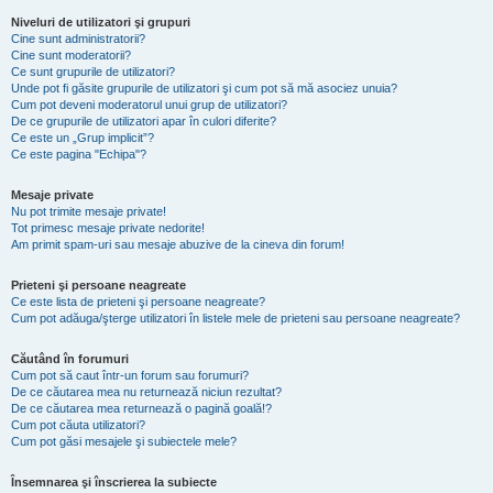
Niveluri de utilizatori şi grupuri
Cine sunt administratorii?
Cine sunt moderatorii?
Ce sunt grupurile de utilizatori?
Unde pot fi găsite grupurile de utilizatori şi cum pot să mă asociez unuia?
Cum pot deveni moderatorul unui grup de utilizatori?
De ce grupurile de utilizatori apar în culori diferite?
Ce este un „Grup implicit”?
Ce este pagina "Echipa"?
Mesaje private
Nu pot trimite mesaje private!
Tot primesc mesaje private nedorite!
Am primit spam-uri sau mesaje abuzive de la cineva din forum!
Prieteni şi persoane neagreate
Ce este lista de prieteni şi persoane neagreate?
Cum pot adăuga/şterge utilizatori în listele mele de prieteni sau persoane neagreate?
Căutând în forumuri
Cum pot să caut într-un forum sau forumuri?
De ce căutarea mea nu returnează niciun rezultat?
De ce căutarea mea returnează o pagină goală!?
Cum pot căuta utilizatori?
Cum pot găsi mesajele şi subiectele mele?
Însemnarea şi înscrierea la subiecte