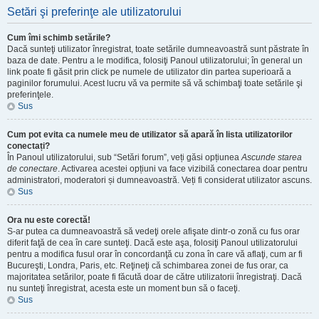
Setări şi preferinţe ale utilizatorului
Cum îmi schimb setările?
Dacă sunteţi utilizator înregistrat, toate setările dumneavoastră sunt păstrate în
baza de date. Pentru a le modifica, folosiţi Panoul utilizatorului; în general un
link poate fi găsit prin click pe numele de utilizator din partea superioară a
paginilor forumului. Acest lucru vă va permite să vă schimbaţi toate setările şi
preferinţele.
Sus
Cum pot evita ca numele meu de utilizator să apară în lista utilizatorilor
conectați?
În Panoul utilizatorului, sub “Setări forum”, veți găsi opțiunea
Ascunde starea
de conectare
. Activarea acestei opțiuni va face vizibilă conectarea doar pentru
administratori, moderatori și dumneavoastră. Veți fi considerat utilizator ascuns.
Sus
Ora nu este corectă!
S-ar putea ca dumneavoastră să vedeţi orele afişate dintr-o zonă cu fus orar
diferit faţă de cea în care sunteţi. Dacă este aşa, folosiţi Panoul utilizatorului
pentru a modifica fusul orar în concordanţă cu zona în care vă aflaţi, cum ar fi
Bucureşti, Londra, Paris, etc. Reţineţi că schimbarea zonei de fus orar, ca
majoritatea setărilor, poate fi făcută doar de către utilizatorii înregistraţi. Dacă
nu sunteţi înregistrat, acesta este un moment bun să o faceţi.
Sus