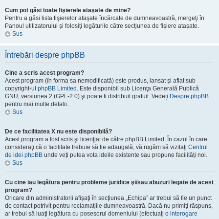
Cum pot găsi toate fişierele ataşate de mine?
Pentru a găsi lista fişierelor ataşate încărcate de dumneavoastră, mergeţi în
Panoul utilizatorului şi folosiţi legăturile către secţiunea de fişiere ataşate.
Sus
Întrebări despre phpBB
Cine a scris acest program?
Acest program (în forma sa nemodificată) este produs, lansat şi aflat sub
copyright-ul
phpBB Limited
. Este disponibil sub Licenţa Generală Publică
GNU, versiunea 2 (GPL-2.0) şi poate fi distribuit gratuit. Vedeți
Despre phpBB
pentru mai multe detalii.
Sus
De ce facilitatea X nu este disponibilă?
Acest program a fost scris şi licenţiat de către phpBB Limited. În cazul în care
consideraţi că o facilitate trebuie să fie adaugată, vă rugăm să vizitaţi
Centrul
de idei phpBB
unde veți putea vota ideile existente sau propune facilități noi.
Sus
Cu cine iau legătura pentru probleme juridice şi/sau abuzuri legate de acest
program?
Oricare din administratorii afişaţi în secţiunea „Echipa” ar trebui să fie un punct
de contact potrivit pentru reclamaţiile dumneavoastră. Dacă nu primiţi răspuns,
ar trebui să luaţi legătura cu posesorul domeniului (efectuaţi o
interogare