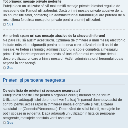
Tot primesc mesaje private nedorite!
Puteţi bloca un utilizator să vă mai trimită mesaje private folosind regulile de
mesagerie din Panoul utilizatorului. Dacă primiţi mesaje private abuzive de la
un anumit utilizator, contactaţi un administrator al forumului; el are puterea de a
restricţiona folosirea mesajelor private pentru anumiţi utilizatori.
Sus
Am primit spam-uri sau mesaje abuzive de la cineva din forum!
Ne pare rău să auzim acest lucru. Opţiunea de trimitere a unui mesaj electronic
include măsuri de siguranţă pentru a observa care utilizatori trimit astfel de
mesaje. Ar trebui să trimiteţi administratorului o copie completă a mesajului
primit. Este foarte important ca acesta să includă antetul ce conţine detalii
despre utilizatorul care a trimis mesajul. Astfel, administratorul forumului poate
acţiona în consecinţă.
Sus
Prieteni şi persoane neagreate
Ce este lista de prieteni şi persoane neagreate?
Puteţi folosi aceste liste pentru a organiza ceilalţi membri de pe forum.
Utilizatorii adăugaţi listei de prieteni vor fi afişaţi în panoul dumneavoastră de
control pentru acces rapid la trimiterea mesajelor private şi vizualizarea
statutului lor (Conectat/Neconectat). Depinzând de stilul folosit, mesajele lor
pot fi scoase în evidenţă. Dacă adăugaţi un utilizator în lista cu persoane
neagreate, mesajele acestuia vor fi ascunse.
Sus