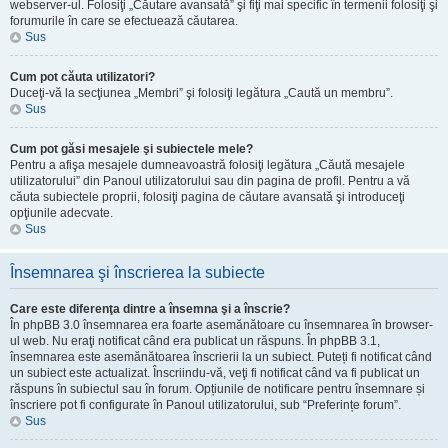
webserver-ul. Folosiţi „Căutare avansată” şi fiţi mai specific în termenii folosiţi şi
forumurile în care se efectuează căutarea.
Sus
Cum pot căuta utilizatori?
Duceţi-vă la secţiunea „Membri” şi folosiţi legătura „Caută un membru”.
Sus
Cum pot găsi mesajele şi subiectele mele?
Pentru a afişa mesajele dumneavoastră folosiţi legătura „Căută mesajele
utilizatorului” din Panoul utilizatorului sau din pagina de profil. Pentru a vă
căuta subiectele proprii, folosiţi pagina de căutare avansată şi introduceţi
opţiunile adecvate.
Sus
Însemnarea şi înscrierea la subiecte
Care este diferenţa dintre a însemna şi a înscrie?
În phpBB 3.0 însemnarea era foarte asemănătoare cu însemnarea în browser-
ul web. Nu eraţi notificat când era publicat un răspuns. În phpBB 3.1,
însemnarea este asemănătoarea înscrierii la un subiect. Puteți fi notificat când
un subiect este actualizat. Înscriindu-vă, veţi fi notificat când va fi publicat un
răspuns în subiectul sau în forum. Opțiunile de notificare pentru însemnare și
înscriere pot fi configurate în Panoul utilizatorului, sub “Preferințe forum”.
Sus