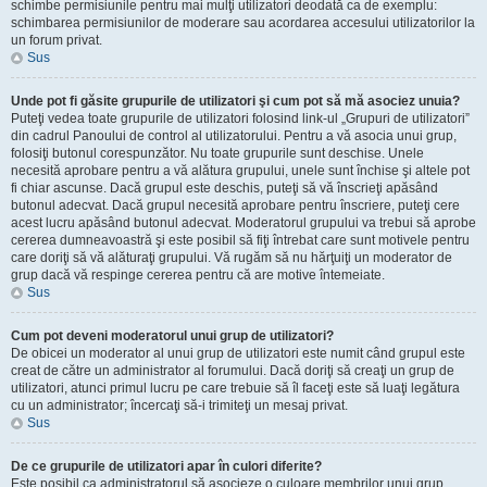
schimbe permisiunile pentru mai mulţi utilizatori deodată ca de exemplu:
schimbarea permisiunilor de moderare sau acordarea accesului utilizatorilor la
un forum privat.
Sus
Unde pot fi găsite grupurile de utilizatori şi cum pot să mă asociez unuia?
Puteţi vedea toate grupurile de utilizatori folosind link-ul „Grupuri de utilizatori”
din cadrul Panoului de control al utilizatorului. Pentru a vă asocia unui grup,
folosiţi butonul corespunzător. Nu toate grupurile sunt deschise. Unele
necesită aprobare pentru a vă alătura grupului, unele sunt închise şi altele pot
fi chiar ascunse. Dacă grupul este deschis, puteţi să vă înscrieţi apăsând
butonul adecvat. Dacă grupul necesită aprobare pentru înscriere, puteţi cere
acest lucru apăsând butonul adecvat. Moderatorul grupului va trebui să aprobe
cererea dumneavoastră şi este posibil să fiţi întrebat care sunt motivele pentru
care doriţi să vă alăturaţi grupului. Vă rugăm să nu hărţuiţi un moderator de
grup dacă vă respinge cererea pentru că are motive întemeiate.
Sus
Cum pot deveni moderatorul unui grup de utilizatori?
De obicei un moderator al unui grup de utilizatori este numit când grupul este
creat de către un administrator al forumului. Dacă doriţi să creaţi un grup de
utilizatori, atunci primul lucru pe care trebuie să îl faceţi este să luaţi legătura
cu un administrator; încercaţi să-i trimiteţi un mesaj privat.
Sus
De ce grupurile de utilizatori apar în culori diferite?
Este posibil ca administratorul să asocieze o culoare membrilor unui grup