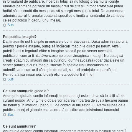
în formularul de publicare. Încercaţi totuşi să nu folosiţi prea multe iconiţe
emotive pentru că pot face un mesaj greu de citit şi un moderator s-ar putea
hotărî să le scoată din mesaj sau să şteargă mesajul cu totul. De asemenea,
administratorul forumului poate să specifice o limită a numărului de zâmbete
ce se pot folosi în cadrul unui mesaj.
Sus
Pot publica imagini?
Da, imaginile pot fi afişate în mesajele dumneavoastră. Dacă administratorul a
permis fişierele ataşate, puteţi să încărcaţi imaginile direct pe forum. Altfel,
puteţi folosi o legatură către o imagine stocată pe un server accesibil
publicului, cum ar fi http://www.exemplu.com/imaginea-mea.gif. Nu puteţi să
creaţi legături cu imagini din calculatorul dumneavoastră (doar dacă este un
server public), nici cu imagini stocate în spatele unui mecanism de
autentificare, cum ar fi căsuţele de email, site-uri protejate cu parolă, etc.
Pentru a afişa imaginea, folosiţi eticheta codului BB [img].
Sus
Ce sunt anunţurile globale?
Anunţurile globale conţin informaţii importante şi este indicat să le citiţi cât de
curând posibil. Anunţurile globale vor apărea în partea de sus a fiecărei pagini
de forum şi în interiorul panoului de control al utilizatorului. Permisiunea de a
publica anunţuri globale este acordată de către administratorul forumului.
Sus
Ce sunt anunţurile?
Anunţurile deseori conţin informaţii importante referitoare la forumul pe care îl