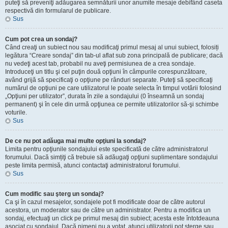
puteţi să preveniţi adăugarea semnăturii unor anumite mesaje debifând caseta
respectivă din formularul de publicare.
Sus
Cum pot crea un sondaj?
Când creaţi un subiect nou sau modificaţi primul mesaj al unui subiect, folosiți
legătura “Creare sondaj” din tab-ul aflat sub zona principală de publicare; dacă
nu vedeţi acest tab, probabil nu aveţi permisiunea de a crea sondaje.
Introduceţi un titlu şi cel puţin două opţiuni în câmpurile corespunzătoare,
având grijă să specificaţi o opţiune pe rânduri separate. Puteţi să specificaţi
numărul de opţiuni pe care utilizatorul le poate selecta în timpul votării folosind
„Opţiuni per utilizator”, durata în zile a sondajului (0 înseamnă un sondaj
permanent) şi în cele din urmă opţiunea ce permite utilizatorilor să-şi schimbe
voturile.
Sus
De ce nu pot adăuga mai multe opţiuni la sondaj?
Limita pentru opţiunile sondajului este specificată de către administratorul
forumului. Dacă simțiţi că trebuie să adăugaţi opţiuni suplimentare sondajului
peste limita permisă, atunci contactaţi administratorul forumului.
Sus
Cum modific sau şterg un sondaj?
Ca şi în cazul mesajelor, sondajele pot fi modificate doar de către autorul
acestora, un moderator sau de către un administrator. Pentru a modifica un
sondaj, efectuaţi un click pe primul mesaj din subiect; acesta este întotdeauna
asociat cu sondajul. Dacă nimeni nu a votat, atunci utilizatorii pot şterge sau