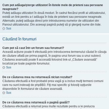
Cum pot adăuga/şterge utilizatori în listele mele de prieteni sau persoane
neagreate?
Puteţi adăuga utilizatori în două moduri. În cadrul fiecărui profil al utilizatorului,
există un link pentru a-l adăuga în lista de prieteni sau persoane neagreate.
Alternativ, puteţi adăuga direct prin introducerea numelor de utilizatori din
Panoul utilizatorului. Din aceeaşi pagină puteţi să şi ştergeţi nume din liste.
Sus
Căutând în forumuri
Cum pot să caut într-un forum sau forumuri?
Această acțiune poate fi efectuată prin introducerea termenului căutat în căsuţa
de căutare aflată pe prima pagină, în pagina unui forum sau a unui subiect.
Căutarea avansată poate fi accesată folosind link-ul „Căutare avansată”
localizat pe toate paginile forumului.
Sus
De ce căutarea mea nu returnează niciun rezultat?
Căutarea efectuată a fost probabil prea vagă şi a inclus mulţi termeni comuni
care nu sunt indexaţi de phpBB3. Fiţi mai specific şi folosiţi opţiunile
disponibile în formularul de căutare avansată.
Sus
De ce căutarea mea returnează o pagină goală!?
Căutarea efectuată a returnat prea multe rezultate pentru a le prelucra