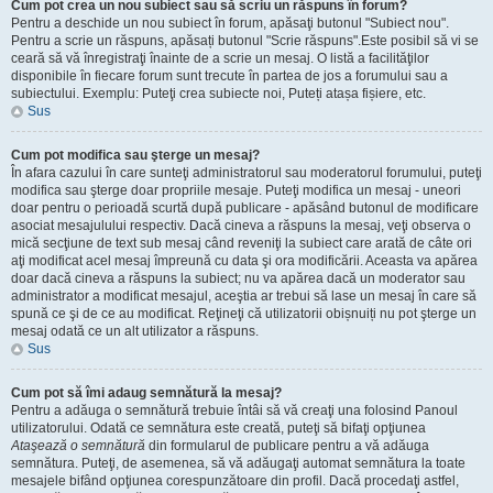
Cum pot crea un nou subiect sau să scriu un răspuns în forum?
Pentru a deschide un nou subiect în forum, apăsaţi butonul "Subiect nou".
Pentru a scrie un răspuns, apăsați butonul "Scrie răspuns".Este posibil să vi se
ceară să vă înregistraţi înainte de a scrie un mesaj. O listă a facilităţilor
disponibile în fiecare forum sunt trecute în partea de jos a forumului sau a
subiectului. Exemplu: Puteţi crea subiecte noi, Puteți atașa fișiere, etc.
Sus
Cum pot modifica sau şterge un mesaj?
În afara cazului în care sunteţi administratorul sau moderatorul forumului, puteţi
modifica sau şterge doar propriile mesaje. Puteţi modifica un mesaj - uneori
doar pentru o perioadă scurtă după publicare - apăsând butonul de modificare
asociat mesajulului respectiv. Dacă cineva a răspuns la mesaj, veţi observa o
mică secţiune de text sub mesaj când reveniţi la subiect care arată de câte ori
aţi modificat acel mesaj împreună cu data şi ora modificării. Aceasta va apărea
doar dacă cineva a răspuns la subiect; nu va apărea dacă un moderator sau
administrator a modificat mesajul, aceştia ar trebui să lase un mesaj în care să
spună ce şi de ce au modificat. Reţineţi că utilizatorii obișnuiți nu pot şterge un
mesaj odată ce un alt utilizator a răspuns.
Sus
Cum pot să îmi adaug semnătură la mesaj?
Pentru a adăuga o semnătură trebuie întâi să vă creaţi una folosind Panoul
utilizatorului. Odată ce semnătura este creată, puteţi să bifaţi opţiunea
Ataşează o semnătură
din formularul de publicare pentru a vă adăuga
semnătura. Puteţi, de asemenea, să vă adăugaţi automat semnătura la toate
mesajele bifând opţiunea corespunzătoare din profil. Dacă procedaţi astfel,