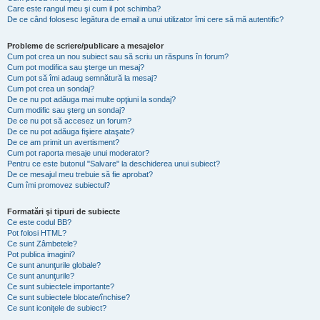
Care este rangul meu şi cum il pot schimba?
De ce când folosesc legătura de email a unui utilizator îmi cere să mă autentific?
Probleme de scriere/publicare a mesajelor
Cum pot crea un nou subiect sau să scriu un răspuns în forum?
Cum pot modifica sau şterge un mesaj?
Cum pot să îmi adaug semnătură la mesaj?
Cum pot crea un sondaj?
De ce nu pot adăuga mai multe opţiuni la sondaj?
Cum modific sau şterg un sondaj?
De ce nu pot să accesez un forum?
De ce nu pot adăuga fişiere ataşate?
De ce am primit un avertisment?
Cum pot raporta mesaje unui moderator?
Pentru ce este butonul "Salvare" la deschiderea unui subiect?
De ce mesajul meu trebuie să fie aprobat?
Cum îmi promovez subiectul?
Formatări şi tipuri de subiecte
Ce este codul BB?
Pot folosi HTML?
Ce sunt Zâmbetele?
Pot publica imagini?
Ce sunt anunţurile globale?
Ce sunt anunţurile?
Ce sunt subiectele importante?
Ce sunt subiectele blocate/închise?
Ce sunt iconiţele de subiect?