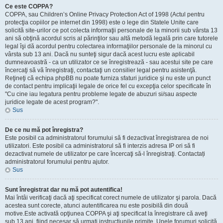
Ce este COPPA?
COPPA, sau Children’s Online Privacy Protection Act of 1998 (Actul pentru
protecţia copiilor pe internet din 1998) este o lege din Statele Unite care
solicită site-urilor ce pot colecta informaţii personale de la minorii sub vârsta 13
ani să obţină acordul scris al părinţilor sau altă metodă legală prin care tutorele
legal îşi dă acordul pentru colectarea informaţiilor personale de la minorul cu
vârsta sub 13 ani. Dacă nu sunteţi sigur dacă acest lucru este aplicabil
dumneavoastră - ca un utilizator ce se înregistrează - sau acestui site pe care
încercaţi să vă înregistraţi, contactaţi un consilier legal pentru asistenţă.
Reţineţi că echipa phpBB nu poate furniza sfaturi juridice şi nu este un punct
de contact pentru implicaţii legale de orice fel cu excepţia celor specificate în
"Cu cine iau legatura pentru probleme legate de abuzuri si/sau aspecte
juridice legate de acest program?".
Sus
De ce nu mă pot înregistra?
Este posibil ca administratorul forumului să fi dezactivat înregistrarea de noi
utilizatori. Este posibil ca administratorul să fi interzis adresa IP ori să fi
dezactivat numele de utilizator pe care încercaţi să-l înregistraţi. Contactați
administratorul forumului pentru ajutor.
Sus
Sunt înregistrat dar nu mă pot autentifica!
Mai întâi verificaţi dacă aţi specificat corect numele de utilizator şi parola. Dacă
acestea sunt corecte, atunci autentificarea nu este posibilă din două
motive.Este activată opţiunea COPPA şi aţi specificat la înregistrare că aveţi
sub 13 ani, fiind necesar să urmaţi instrucţiunile primite. Unele forumuri solicită