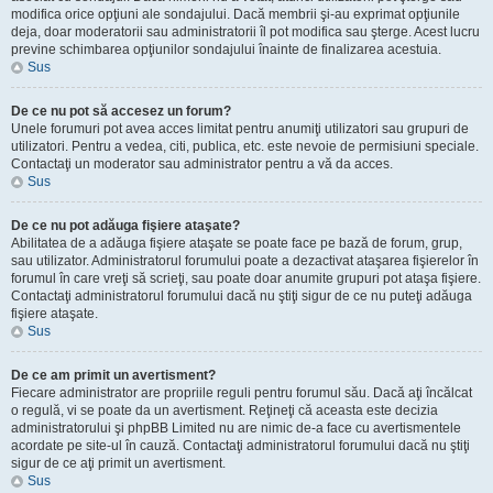
modifica orice opţiuni ale sondajului. Dacă membrii şi-au exprimat opţiunile
deja, doar moderatorii sau administratorii îl pot modifica sau şterge. Acest lucru
previne schimbarea opţiunilor sondajului înainte de finalizarea acestuia.
Sus
De ce nu pot să accesez un forum?
Unele forumuri pot avea acces limitat pentru anumiţi utilizatori sau grupuri de
utilizatori. Pentru a vedea, citi, publica, etc. este nevoie de permisiuni speciale.
Contactaţi un moderator sau administrator pentru a vă da acces.
Sus
De ce nu pot adăuga fişiere ataşate?
Abilitatea de a adăuga fişiere ataşate se poate face pe bază de forum, grup,
sau utilizator. Administratorul forumului poate a dezactivat ataşarea fişierelor în
forumul în care vreţi să scrieţi, sau poate doar anumite grupuri pot ataşa fişiere.
Contactaţi administratorul forumului dacă nu ştiţi sigur de ce nu puteţi adăuga
fişiere ataşate.
Sus
De ce am primit un avertisment?
Fiecare administrator are propriile reguli pentru forumul său. Dacă aţi încălcat
o regulă, vi se poate da un avertisment. Reţineţi că aceasta este decizia
administratorului şi phpBB Limited nu are nimic de-a face cu avertismentele
acordate pe site-ul în cauză. Contactaţi administratorul forumului dacă nu ştiţi
sigur de ce aţi primit un avertisment.
Sus