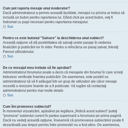
Cum pot raporta mesaje unui moderator?
Dacă administratorul a permis această facilitate, mesajul cu pricina ar trebui să
includă un buton pentru raportarea lui. Dând click pe acest buton, veţi fi
îndrumat cu paşii necesari pentru raportarea mesajului.
Sus
Pentru ce este butonul "Salvare" la deschiderea unui subiect?
Această opţiune vă dă posibilitatea să salvaţi unele pasaje în vederea
finalizării şi publicării lor în viitor. Pentru a reîncărca un pasaj salvat, folosiţi
Panoul utilizatorului.
Sus
De ce mesajul meu trebuie să fie aprobat?
Administratorul forumului poate a decis că mesajele din forumul în care scrieţi
trebuiesc verificate înaintea publicării. De asemenea, este posibil ca
administratorul să vă fi adăugat într-un grup de utilizatori ale căror mesaje
recesită o revizuire înainte de a fi publicate. Vă rugăm să contactaţi
administratorul pentru mai multe detalii.
Sus
Cum îmi promovez subiectul?
În momentul vizualizării, apăsând pe legătura „Ridică acest subiect” puteţi
"promova" subiectul curent în partea superioară a forumului pe prima pagină.
Dacă nu vedeţi această opţiune, înseamnă că promovarea subiectelor poate fi
dezactivată sau timpul permis între promovări nu a fost atins. De asemenea,