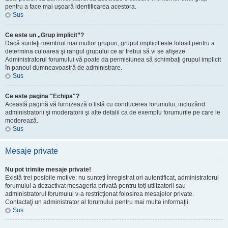
pentru a face mai uşoară identificarea acestora.
Sus
Ce este un „Grup implicit”?
Dacă sunteţi membrul mai multor grupuri, grupul implicit este folosit pentru a
determina culoarea şi rangul grupului ce ar trebui să vi se afişeze.
Administratorul forumului vă poate da permisiunea să schimbaţi grupul implicit
în panoul dumneavoastră de administrare.
Sus
Ce este pagina "Echipa"?
Această pagină vă furnizează o listă cu conducerea forumului, incluzând
administratorii şi moderatorii şi alte detalii ca de exemplu forumurile pe care le
moderează.
Sus
Mesaje private
Nu pot trimite mesaje private!
Există trei posibile motive: nu sunteţi înregistrat ori autentificat, administratorul
forumului a dezactivat mesageria privată pentru toţi utilizatorii sau
administratorul forumului v-a restricţionat folosirea mesajelor private.
Contactaţi un administrator al forumului pentru mai multe informaţii.
Sus