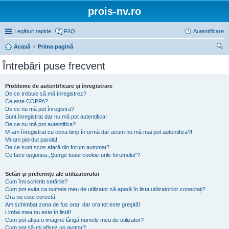
prois-nv.ro
Legături rapide
FAQ
Autentificare
Acasă
Prima pagină
ăut
Întrebări puse frecvent
are
Probleme de autentificare şi înregistrare
De ce trebuie să mă înregistrez?
Ce este COPPA?
De ce nu mă pot înregistra?
Sunt înregistrat dar nu mă pot autentifica!
De ce nu mă pot autentifica?
M-am înregistrat cu ceva timp în urmă dar acum nu mă mai pot autentifica?!
Mi-am pierdut parola!
De ce sunt scos afară din forum automat?
Ce face opţiunea „Şterge toate cookie-urile forumului”?
Setări şi preferinţe ale utilizatorului
Cum îmi schimb setările?
Cum pot evita ca numele meu de utilizator să apară în lista utilizatorilor conectați?
Ora nu este corectă!
Am schimbat zona de fus orar, dar ora tot este greşită!
Limba mea nu este în listă!
Cum pot afişa o imagine lângă numele meu de utilizator?
Cum pot să-mi afișez un avatar?