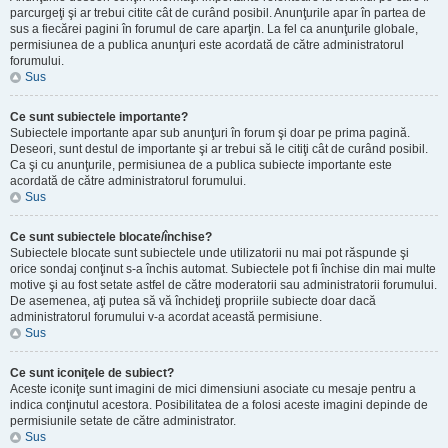
parcurgeţi şi ar trebui citite cât de curând posibil. Anunţurile apar în partea de
sus a fiecărei pagini în forumul de care aparţin. La fel ca anunţurile globale,
permisiunea de a publica anunţuri este acordată de către administratorul
forumului.
Sus
Ce sunt subiectele importante?
Subiectele importante apar sub anunţuri în forum şi doar pe prima pagină.
Deseori, sunt destul de importante şi ar trebui să le citiţi cât de curând posibil.
Ca şi cu anunţurile, permisiunea de a publica subiecte importante este
acordată de către administratorul forumului.
Sus
Ce sunt subiectele blocate/închise?
Subiectele blocate sunt subiectele unde utilizatorii nu mai pot răspunde şi
orice sondaj conţinut s-a închis automat. Subiectele pot fi închise din mai multe
motive şi au fost setate astfel de către moderatorii sau administratorii forumului.
De asemenea, aţi putea să vă închideţi propriile subiecte doar dacă
administratorul forumului v-a acordat această permisiune.
Sus
Ce sunt iconiţele de subiect?
Aceste iconiţe sunt imagini de mici dimensiuni asociate cu mesaje pentru a
indica conţinutul acestora. Posibilitatea de a folosi aceste imagini depinde de
permisiunile setate de către administrator.
Sus