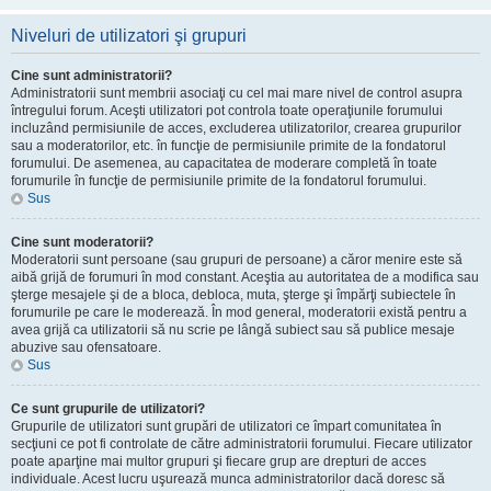
Niveluri de utilizatori şi grupuri
Cine sunt administratorii?
Administratorii sunt membrii asociaţi cu cel mai mare nivel de control asupra
întregului forum. Aceşti utilizatori pot controla toate operaţiunile forumului
incluzând permisiunile de acces, excluderea utilizatorilor, crearea grupurilor
sau a moderatorilor, etc. în funcţie de permisiunile primite de la fondatorul
forumului. De asemenea, au capacitatea de moderare completă în toate
forumurile în funcţie de permisiunile primite de la fondatorul forumului.
Sus
Cine sunt moderatorii?
Moderatorii sunt persoane (sau grupuri de persoane) a căror menire este să
aibă grijă de forumuri în mod constant. Aceştia au autoritatea de a modifica sau
şterge mesajele şi de a bloca, debloca, muta, şterge şi împărţi subiectele în
forumurile pe care le moderează. În mod general, moderatorii există pentru a
avea grijă ca utilizatorii să nu scrie pe lângă subiect sau să publice mesaje
abuzive sau ofensatoare.
Sus
Ce sunt grupurile de utilizatori?
Grupurile de utilizatori sunt grupări de utilizatori ce împart comunitatea în
secţiuni ce pot fi controlate de către administratorii forumului. Fiecare utilizator
poate aparţine mai multor grupuri şi fiecare grup are drepturi de acces
individuale. Acest lucru uşurează munca administratorilor dacă doresc să