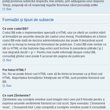
puteţi promova subiectul respectiv, mai simplu, prin adăugarea unui răspuns.
Totuşi, asiguraţi-vă că respectaţi regulile forumului când procedaţi astfel.
Sus
Formatări şi tipuri de subiecte
Ce este codul BB?
Codul BB este o implementare specială a HTML-ului ce oferă un control mărit
al formatării pe anumite obiecte din cadrul unui mesaj. Posibilitatea de a folosi
codul BB este dată de decizia administratorului dar poate fi dezactivat acest
cod de la mesaj la mesaj din formularul de publicare. Codul BB este similar ca
stil cu HTML-ul dar balizele (tag-urile) sunt închise în paranteze pătrate [ şi ]
mai degrabă decât < şi >. Pentru mai multe informaţii despre codul BB,
consultaţi ghidul care poate fi accesat din pagina de publicare.
Sus
Pot folosi HTML?
Nu. Nu se poate folosi cod HTML care să fie trimis la browser ca şi fiind cod
HTML. Majoritatea formatărilor întreţinute de HTML sunt posibile folosind cod
BB.
Sus
Ce sunt Zâmbetele?
Zâmbetele sau iconiţele emotive sunt imagini mici care pot fi folosite pentru a
exprima anumite sentimente folosind un cod scurt. Spre exemplu :) înseamnă
vesel , :( înseamnă trist. Lista completă a iconiţelor emotive poate fi consultată