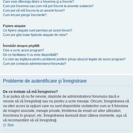
Care este diferenţa dintre a însemna şi a înscrie?
Cum pot însemna sau cum mă pot înscrie la anumite subiecte?
Cum pot să mă înscriu la un anumit forum?
Cum imi pot şterge înscrierile?
Fişiere ataşate
Ce fişiere ataşate sunt permise pe acest forum?
Cum pot găsi toate fişierele ataşate de mine?
Întrebări despre phpBB
Cine a scris acest program?
De ce facilitatea X nu este disponibilă?
Cu cine iau legătura pentru probleme juridice şi/sau abuzuri legate de acest program?
Cum pot contacta administratorul forumului?
Probleme de autentificare şi înregistrare
De ce trebuie să mă înregistrez?
S-ar putea să nu fie nevoie, depinde de administratorul forumului dacă e
nevoie să vă înregistraţi sau nu pentru a scrie mesaje. Oricum, înregistrarea vă
va oferi acces la opţiuni care nu sunt disponibile vizitatorilor cum ar fi folosirea
de imagini asociate, mesaje private, trimiterea de email-uri altor utilizatori,
înscrierea în grupuri, etc. Înregistrarea durează doar câteva momente, aşa că
vă recomandăm să vă înregistraţi.
Sus