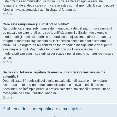
Este opțiunea admnistratorului forumului de a activa imaginile asociate
(avatare) și de a alege calea prin care acestea sunt disponibile. Dacă nu puteți
folosi un avatar, contactați administratorul forumului.
Sus
Care este rangul meu şi cum il pot schimba?
Rangurile, care apar sub numele dumneavoastră de utilizator, indică numărul
de mesaje pe care le-aţi scris sau identifică anumiţi utilizatori (de exemplu
moderatorii şi administratorii). În general, nu puteţi schimba direct denumirea
rangurilor forumului faţă de cum au fost acestea setate de administratorul
forumului. Vă rugăm, să nu abuzaţi de forum scriind mesaje inutile doar pentru
a vă creşte rangul. Majoritatea forumurilor nu vor tolera acest lucru şi
moderatorii sau administratorii vă vor scădea pur şi simplu numărul de mesaje
scrise.
Sus
De ce când folosesc legătura de email a unui utilizator îmi cere să mă
autentific?
Doar utilizatorii înregistraţi pot trimite mesaje altor utilizatori prin formularul
încorporat de mail şi doar dacă administratorul a activat această facilitate.
Acest lucru se întâmplă pentru a preveni folosirea maliţioasă a sistemului de
mesagerie de către utilizatorii anonimi.
Sus
Probleme de scriere/publicare a mesajelor