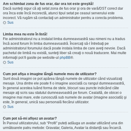
Am schimbat zona de fus orar, dar ora tot este greşită!
Dacă sunteţi sigur că aţi setat zona de fus orar şi ora de vară/DST corect dar
ora înca este încă incorectă, atunci tipul setat pe ceasul serverului este
incorect. Vă rugăm să contactaţi un administrator pentru a corecta problema.
Sus
Limba mea nu este în listă!
Fie administratorul nu a instalat limba dumneavoastră sau nimeni nu a tradus
încă acest forum în limba dumneavoastră. Încercaţi să-l întrebaţi pe
administratorul forumului dacă poate instala limba de care aveţi nevoie. Dacă
pachetul de limbă nu există, sunteţi liber să creaţi o nouă traducere. Mai multe
informaţii pot fi gasite pe website-ul
phpBB
®.
Sus
Cum pot afişa o imagine lângă numele meu de utilizator?
Sunt două imagini ce pot apărea lângă numele de utilizator când vizualizaţi
mesaje. Una dintre ele poate fi o imagine asociată cu rangul dumneavoastră,
în general acestea luând forma de stele, blocuri sau puncte indicând câte
mesaje aţi scris sau statutul dumneavoastră pe forum. Cealaltă, de obicei o
imagine mai mare, este cunoscută sub numele de avatar (imagine asociată) şi
este, în general, unică sau personală fiecărui utilizator.
Sus
Cum pot să-mi afișez un avatar?
În Panoul utilizatorului, sub “Profil” puteți adăuga un avatar utilizând una din
următoarele patru metode: Gravatar, Galeria, Avatar la distanță sau Încarcă.