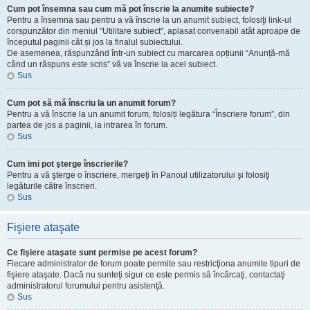
Cum pot însemna sau cum mă pot înscrie la anumite subiecte?
Pentru a însemna sau pentru a vă înscrie la un anumit subiect, folosiţi link-ul
corspunzător din meniul "Utilitare subiect", aplasat convenabil atât aproape de
începutul paginii cât și jos la finalul subiectului.
De asemenea, răspunzând într-un subiect cu marcarea opțiunii “Anunță-mă
când un răspuns este scris” vă va înscrie la acel subiect.
Sus
Cum pot să mă înscriu la un anumit forum?
Pentru a vă înscrie la un anumit forum, folosiți legătura “Înscriere forum”, din
partea de jos a paginii, la intrarea în forum.
Sus
Cum imi pot şterge înscrierile?
Pentru a vă şterge o înscriere, mergeţi în Panoul utilizatorului şi folosiţi
legăturile către înscrieri.
Sus
Fişiere ataşate
Ce fişiere ataşate sunt permise pe acest forum?
Fiecare administrator de forum poate permite sau restricţiona anumite tipuri de
fişiere ataşate. Dacă nu sunteţi sigur ce este permis sâ încărcaţi, contactaţi
administratorul forumului pentru asistenţă.
Sus