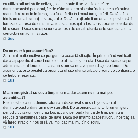
ca utilizatorii noi să fie activaţi; contul poate fi activat fie de către
dumneavoastră personal, fie de către un administrator înainte de a vă putea
autentifica, aceste informații au fost oferite în timpul înregistrării. Dacă a fost
trimis un email, urmați instrucțiunile. Dacă nu ați primit un email, e posibil să fi
furnizat o adresă de email invalidă sau mesajul a fost considerat nesolicitat de
filtru spam. Daca sunteţi sigur că adresa de email folosită este corectă, atunci
contactaţi un administrator.
Sus
De ce nu mă pot autentifica?
Sunt mai multe motive ce pot genera această situație. În primul rând verificaţi
dacă aţi specificat corect numele de utilizator şi parola. Dacă da, contactaţi un
administrator al forumului ca să fiţi sigur că nu aveţi interdicţie pe forum. De
asemenea, este posibil ca proprietarul site-ului să aibă o eroare de configurare
ce trebuie reparată.
Sus
M-am înregistrat cu ceva timp în urmă dar acum nu mă mai pot
autentifica?!
Este posibil ca un administrator să fi dezactivat sau să fi şters contul
dumneavoastră dintr-un motiv sau altul. De asemenea, multe forumuri şterg
periodic utilizatorii ce nu au fost activi o perioadă lungă de timp pentru a
reduce dimensiunea bazei de date. Dacă s-a întâmplat acest lucru, încercaţi să
vă înregistraţi din nou şi să vă implicaţi mai mult în discuţii.
Sus