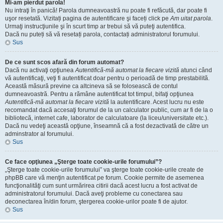
Mi-am pierdut parola!
Nu intraţi în panică! Parola dumneavoastră nu poate fi refăcută, dar poate fi
uşor resetată. Vizitați pagina de autentificare şi faceți click pe
Am uitat parola
.
Urmaţi instrucţiunile şi în scurt timp ar trebui să vă puteţi autentifica.
Dacă nu puteți să vă resetați parola, contactați administratorul forumului.
Sus
De ce sunt scos afară din forum automat?
Dacă nu activaţi opţiunea
Autentifică-mă automat la fiecare vizită
atunci când
vă autentificaţi, veţi fi autentificat doar pentru o perioadă de timp prestabilită.
Această măsură previne ca altcineva să se folosească de contul
dumneavoastră. Pentru a rămâne autentificat tot timpul, bifaţi opţiunea
Autentifică-mă automat la fiecare vizită
la autentificare. Acest lucru nu este
recomandat dacă accesaţi forumul de la un calculator public, cum ar fi de la o
bibliotecă, internet cafe, laborator de calculatoare (la liceu/universitate etc.).
Dacă nu vedeţi această opţiune, înseamnă că a fost dezactivată de către un
adminstrator al forumului.
Sus
Ce face opţiunea „Şterge toate cookie-urile forumului”?
„Şterge toate cookie-urile forumului” va şterge toate cookie-urile create de
phpBB care vă menţin autentificat pe forum. Cookie permite de asemenea
funcţionalităţi cum sunt urmărirea citirii dacă acest lucru a fost activat de
administratorul forumului. Dacă aveţi probleme cu conectarea sau
deconectarea în/din forum, ştergerea cookie-urilor poate fi de ajutor.
Sus