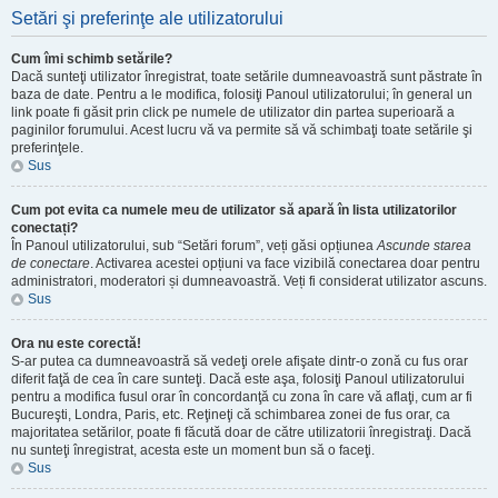
Setări şi preferinţe ale utilizatorului
Cum îmi schimb setările?
Dacă sunteţi utilizator înregistrat, toate setările dumneavoastră sunt păstrate în
baza de date. Pentru a le modifica, folosiţi Panoul utilizatorului; în general un
link poate fi găsit prin click pe numele de utilizator din partea superioară a
paginilor forumului. Acest lucru vă va permite să vă schimbaţi toate setările şi
preferinţele.
Sus
Cum pot evita ca numele meu de utilizator să apară în lista utilizatorilor
conectați?
În Panoul utilizatorului, sub “Setări forum”, veți găsi opțiunea
Ascunde starea
de conectare
. Activarea acestei opțiuni va face vizibilă conectarea doar pentru
administratori, moderatori și dumneavoastră. Veți fi considerat utilizator ascuns.
Sus
Ora nu este corectă!
S-ar putea ca dumneavoastră să vedeţi orele afişate dintr-o zonă cu fus orar
diferit faţă de cea în care sunteţi. Dacă este aşa, folosiţi Panoul utilizatorului
pentru a modifica fusul orar în concordanţă cu zona în care vă aflaţi, cum ar fi
Bucureşti, Londra, Paris, etc. Reţineţi că schimbarea zonei de fus orar, ca
majoritatea setărilor, poate fi făcută doar de către utilizatorii înregistraţi. Dacă
nu sunteţi înregistrat, acesta este un moment bun să o faceţi.
Sus