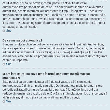
ca utilizatorii noi să fie activaţi; contul poate fi activat fie de către
dumneavoastră personal, fie de către un administrator înainte de a vă putea
autentifica, aceste informații au fost oferite în timpul înregistrării. Dacă a fost
trimis un email, urmați instrucțiunile. Dacă nu ați primit un email, e posibil să fi
furnizat o adresă de email invalidă sau mesajul a fost considerat nesolicitat de
filtru spam. Daca sunteţi sigur că adresa de email folosită este corectă, atunci
contactaţi un administrator.
Sus
De ce nu mă pot autentifica?
Sunt mai multe motive ce pot genera această situație. În primul rând verificaţi
dacă aţi specificat corect numele de utilizator şi parola. Dacă da, contactaţi un
administrator al forumului ca să fiţi sigur că nu aveţi interdicţie pe forum. De
asemenea, este posibil ca proprietarul site-ului să aibă o eroare de configurare
ce trebuie reparată.
Sus
M-am înregistrat cu ceva timp în urmă dar acum nu mă mai pot
autentifica?!
Este posibil ca un administrator să fi dezactivat sau să fi şters contul
dumneavoastră dintr-un motiv sau altul. De asemenea, multe forumuri şterg
periodic utilizatorii ce nu au fost activi o perioadă lungă de timp pentru a
reduce dimensiunea bazei de date. Dacă s-a întâmplat acest lucru, încercaţi să
vă înregistraţi din nou şi să vă implicaţi mai mult în discuţii.
Sus