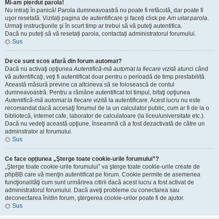
Mi-am pierdut parola!
Nu intraţi în panică! Parola dumneavoastră nu poate fi refăcută, dar poate fi
uşor resetată. Vizitați pagina de autentificare şi faceți click pe
Am uitat parola
.
Urmaţi instrucţiunile şi în scurt timp ar trebui să vă puteţi autentifica.
Dacă nu puteți să vă resetați parola, contactați administratorul forumului.
Sus
De ce sunt scos afară din forum automat?
Dacă nu activaţi opţiunea
Autentifică-mă automat la fiecare vizită
atunci când
vă autentificaţi, veţi fi autentificat doar pentru o perioadă de timp prestabilită.
Această măsură previne ca altcineva să se folosească de contul
dumneavoastră. Pentru a rămâne autentificat tot timpul, bifaţi opţiunea
Autentifică-mă automat la fiecare vizită
la autentificare. Acest lucru nu este
recomandat dacă accesaţi forumul de la un calculator public, cum ar fi de la o
bibliotecă, internet cafe, laborator de calculatoare (la liceu/universitate etc.).
Dacă nu vedeţi această opţiune, înseamnă că a fost dezactivată de către un
adminstrator al forumului.
Sus
Ce face opţiunea „Şterge toate cookie-urile forumului”?
„Şterge toate cookie-urile forumului” va şterge toate cookie-urile create de
phpBB care vă menţin autentificat pe forum. Cookie permite de asemenea
funcţionalităţi cum sunt urmărirea citirii dacă acest lucru a fost activat de
administratorul forumului. Dacă aveţi probleme cu conectarea sau
deconectarea în/din forum, ştergerea cookie-urilor poate fi de ajutor.
Sus