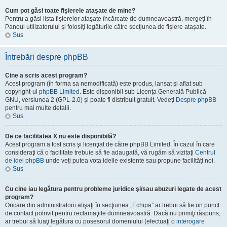
Cum pot găsi toate fişierele ataşate de mine?
Pentru a găsi lista fişierelor ataşate încărcate de dumneavoastră, mergeţi în
Panoul utilizatorului şi folosiţi legăturile către secţiunea de fişiere ataşate.
Sus
Întrebări despre phpBB
Cine a scris acest program?
Acest program (în forma sa nemodificată) este produs, lansat şi aflat sub
copyright-ul
phpBB Limited
. Este disponibil sub Licenţa Generală Publică
GNU, versiunea 2 (GPL-2.0) şi poate fi distribuit gratuit. Vedeți
Despre phpBB
pentru mai multe detalii.
Sus
De ce facilitatea X nu este disponibilă?
Acest program a fost scris şi licenţiat de către phpBB Limited. În cazul în care
consideraţi că o facilitate trebuie să fie adaugată, vă rugăm să vizitaţi
Centrul
de idei phpBB
unde veți putea vota ideile existente sau propune facilități noi.
Sus
Cu cine iau legătura pentru probleme juridice şi/sau abuzuri legate de acest
program?
Oricare din administratorii afişaţi în secţiunea „Echipa” ar trebui să fie un punct
de contact potrivit pentru reclamaţiile dumneavoastră. Dacă nu primiţi răspuns,
ar trebui să luaţi legătura cu posesorul domeniului (efectuaţi o
interogare