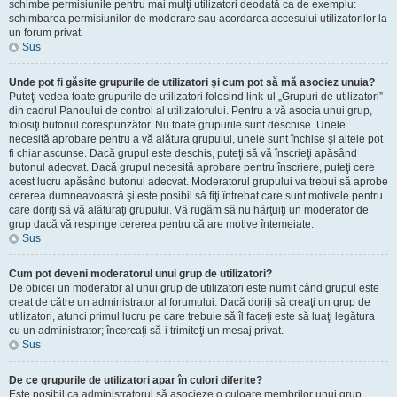
schimbe permisiunile pentru mai mulţi utilizatori deodată ca de exemplu:
schimbarea permisiunilor de moderare sau acordarea accesului utilizatorilor la
un forum privat.
Sus
Unde pot fi găsite grupurile de utilizatori şi cum pot să mă asociez unuia?
Puteţi vedea toate grupurile de utilizatori folosind link-ul „Grupuri de utilizatori”
din cadrul Panoului de control al utilizatorului. Pentru a vă asocia unui grup,
folosiţi butonul corespunzător. Nu toate grupurile sunt deschise. Unele
necesită aprobare pentru a vă alătura grupului, unele sunt închise şi altele pot
fi chiar ascunse. Dacă grupul este deschis, puteţi să vă înscrieţi apăsând
butonul adecvat. Dacă grupul necesită aprobare pentru înscriere, puteţi cere
acest lucru apăsând butonul adecvat. Moderatorul grupului va trebui să aprobe
cererea dumneavoastră şi este posibil să fiţi întrebat care sunt motivele pentru
care doriţi să vă alăturaţi grupului. Vă rugăm să nu hărţuiţi un moderator de
grup dacă vă respinge cererea pentru că are motive întemeiate.
Sus
Cum pot deveni moderatorul unui grup de utilizatori?
De obicei un moderator al unui grup de utilizatori este numit când grupul este
creat de către un administrator al forumului. Dacă doriţi să creaţi un grup de
utilizatori, atunci primul lucru pe care trebuie să îl faceţi este să luaţi legătura
cu un administrator; încercaţi să-i trimiteţi un mesaj privat.
Sus
De ce grupurile de utilizatori apar în culori diferite?
Este posibil ca administratorul să asocieze o culoare membrilor unui grup