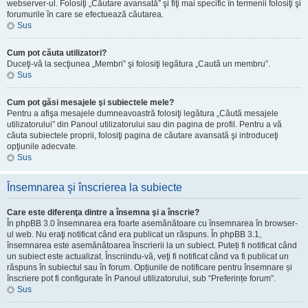
webserver-ul. Folosiţi „Căutare avansată” şi fiţi mai specific în termenii folosiţi şi
forumurile în care se efectuează căutarea.
Sus
Cum pot căuta utilizatori?
Duceţi-vă la secţiunea „Membri” şi folosiţi legătura „Caută un membru”.
Sus
Cum pot găsi mesajele şi subiectele mele?
Pentru a afişa mesajele dumneavoastră folosiţi legătura „Căută mesajele
utilizatorului” din Panoul utilizatorului sau din pagina de profil. Pentru a vă
căuta subiectele proprii, folosiţi pagina de căutare avansată şi introduceţi
opţiunile adecvate.
Sus
Însemnarea şi înscrierea la subiecte
Care este diferenţa dintre a însemna şi a înscrie?
În phpBB 3.0 însemnarea era foarte asemănătoare cu însemnarea în browser-
ul web. Nu eraţi notificat când era publicat un răspuns. În phpBB 3.1,
însemnarea este asemănătoarea înscrierii la un subiect. Puteți fi notificat când
un subiect este actualizat. Înscriindu-vă, veţi fi notificat când va fi publicat un
răspuns în subiectul sau în forum. Opțiunile de notificare pentru însemnare și
înscriere pot fi configurate în Panoul utilizatorului, sub “Preferințe forum”.
Sus