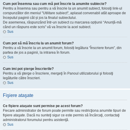
Cum pot însemna sau cum mă pot înscrie la anumite subiecte?
Pentru a însemna sau pentru a vă înscrie la un anumit subiect, folosiţi link-ul
corspunzător din meniul "Utilitare subiect", aplasat convenabil atât aproape de
începutul paginii cât și jos la finalul subiectului.
De asemenea, răspunzând într-un subiect cu marcarea opțiunii “Anunță-mă
când un răspuns este scris” vă va înscrie la acel subiect.
Sus
Cum pot să mă înscriu la un anumit forum?
Pentru a vă înscrie la un anumit forum, folosiți legătura “Înscriere forum”, din
partea de jos a paginii, la intrarea în forum.
Sus
Cum imi pot şterge înscrierile?
Pentru a vă şterge o înscriere, mergeţi în Panoul utilizatorului şi folosiţi
legăturile către înscrieri.
Sus
Fişiere ataşate
Ce fişiere ataşate sunt permise pe acest forum?
Fiecare administrator de forum poate permite sau restricţiona anumite tipuri de
fişiere ataşate. Dacă nu sunteţi sigur ce este permis sâ încărcaţi, contactaţi
administratorul forumului pentru asistenţă.
Sus