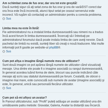
Am schimbat zona de fus orar, dar ora tot este greşită!
Dacă sunteţi sigur că aţi setat zona de fus orar şi ora de vară/DST corect dar
ora înca este încă incorectă, atunci tipul setat pe ceasul serverului este
incorect. Vă rugăm să contactaţi un administrator pentru a corecta problema.
Sus
Limba mea nu este în listă!
Fie administratorul nu a instalat limba dumneavoastră sau nimeni nu a tradus
încă acest forum în limba dumneavoastră. Încercaţi să-l întrebaţi pe
administratorul forumului dacă poate instala limba de care aveţi nevoie. Dacă
pachetul de limbă nu există, sunteţi liber să creaţi o nouă traducere. Mai multe
informaţii pot fi gasite pe website-ul
phpBB
®.
Sus
Cum pot afişa o imagine lângă numele meu de utilizator?
Sunt două imagini ce pot apărea lângă numele de utilizator când vizualizaţi
mesaje. Una dintre ele poate fi o imagine asociată cu rangul dumneavoastră,
în general acestea luând forma de stele, blocuri sau puncte indicând câte
mesaje aţi scris sau statutul dumneavoastră pe forum. Cealaltă, de obicei o
imagine mai mare, este cunoscută sub numele de avatar (imagine asociată) şi
este, în general, unică sau personală fiecărui utilizator.
Sus
Cum pot să-mi afișez un avatar?
În Panoul utilizatorului, sub “Profil” puteți adăuga un avatar utilizând una din
următoarele patru metode: Gravatar, Galeria, Avatar la distanță sau Încarcă.