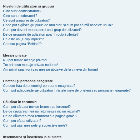
Niveluri de utilizatori şi grupuri
Cine sunt administratorii?
Cine sunt moderatorii?
Ce sunt grupurile de utilizatori?
Unde pot fi găsite grupurile de utilizatori şi cum pot să mă asociez unuia?
Cum pot deveni moderatorul unui grup de utilizatori?
De ce grupurile de utilizatori apar în culori diferite?
Ce este un „Grup implicit”?
Ce este pagina "Echipa"?
Mesaje private
Nu pot trimite mesaje private!
Tot primesc mesaje private nedorite!
Am primit spam-uri sau mesaje abuzive de la cineva din forum!
Prieteni şi persoane neagreate
Ce este lista de prieteni şi persoane neagreate?
Cum pot adăuga/şterge utilizatori în listele mele de prieteni sau persoane neagreate?
Căutând în forumuri
Cum pot să caut într-un forum sau forumuri?
De ce căutarea mea nu returnează niciun rezultat?
De ce căutarea mea returnează o pagină goală!?
Cum pot căuta utilizatori?
Cum pot găsi mesajele şi subiectele mele?
Însemnarea şi înscrierea la subiecte