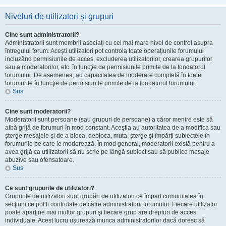
Niveluri de utilizatori şi grupuri
Cine sunt administratorii?
Administratorii sunt membrii asociaţi cu cel mai mare nivel de control asupra
întregului forum. Aceşti utilizatori pot controla toate operaţiunile forumului
incluzând permisiunile de acces, excluderea utilizatorilor, crearea grupurilor
sau a moderatorilor, etc. în funcţie de permisiunile primite de la fondatorul
forumului. De asemenea, au capacitatea de moderare completă în toate
forumurile în funcţie de permisiunile primite de la fondatorul forumului.
Sus
Cine sunt moderatorii?
Moderatorii sunt persoane (sau grupuri de persoane) a căror menire este să
aibă grijă de forumuri în mod constant. Aceştia au autoritatea de a modifica sau
şterge mesajele şi de a bloca, debloca, muta, şterge şi împărţi subiectele în
forumurile pe care le moderează. În mod general, moderatorii există pentru a
avea grijă ca utilizatorii să nu scrie pe lângă subiect sau să publice mesaje
abuzive sau ofensatoare.
Sus
Ce sunt grupurile de utilizatori?
Grupurile de utilizatori sunt grupări de utilizatori ce împart comunitatea în
secţiuni ce pot fi controlate de către administratorii forumului. Fiecare utilizator
poate aparţine mai multor grupuri şi fiecare grup are drepturi de acces
individuale. Acest lucru uşurează munca administratorilor dacă doresc să