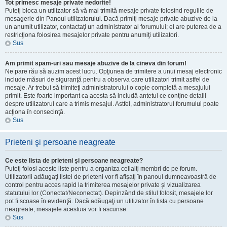
Tot primesc mesaje private nedorite!
Puteţi bloca un utilizator să vă mai trimită mesaje private folosind regulile de
mesagerie din Panoul utilizatorului. Dacă primiţi mesaje private abuzive de la
un anumit utilizator, contactaţi un administrator al forumului; el are puterea de a
restricţiona folosirea mesajelor private pentru anumiţi utilizatori.
Sus
Am primit spam-uri sau mesaje abuzive de la cineva din forum!
Ne pare rău să auzim acest lucru. Opţiunea de trimitere a unui mesaj electronic
include măsuri de siguranţă pentru a observa care utilizatori trimit astfel de
mesaje. Ar trebui să trimiteţi administratorului o copie completă a mesajului
primit. Este foarte important ca acesta să includă antetul ce conţine detalii
despre utilizatorul care a trimis mesajul. Astfel, administratorul forumului poate
acţiona în consecinţă.
Sus
Prieteni şi persoane neagreate
Ce este lista de prieteni şi persoane neagreate?
Puteţi folosi aceste liste pentru a organiza ceilalţi membri de pe forum.
Utilizatorii adăugaţi listei de prieteni vor fi afişaţi în panoul dumneavoastră de
control pentru acces rapid la trimiterea mesajelor private şi vizualizarea
statutului lor (Conectat/Neconectat). Depinzând de stilul folosit, mesajele lor
pot fi scoase în evidenţă. Dacă adăugaţi un utilizator în lista cu persoane
neagreate, mesajele acestuia vor fi ascunse.
Sus