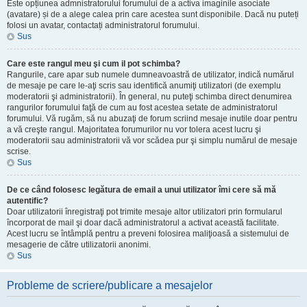
Este opțiunea admnistratorului forumului de a activa imaginile asociate
(avatare) și de a alege calea prin care acestea sunt disponibile. Dacă nu puteți
folosi un avatar, contactați administratorul forumului.
Sus
Care este rangul meu şi cum il pot schimba?
Rangurile, care apar sub numele dumneavoastră de utilizator, indică numărul
de mesaje pe care le-aţi scris sau identifică anumiţi utilizatori (de exemplu
moderatorii şi administratorii). În general, nu puteţi schimba direct denumirea
rangurilor forumului faţă de cum au fost acestea setate de administratorul
forumului. Vă rugăm, să nu abuzaţi de forum scriind mesaje inutile doar pentru
a vă creşte rangul. Majoritatea forumurilor nu vor tolera acest lucru şi
moderatorii sau administratorii vă vor scădea pur şi simplu numărul de mesaje
scrise.
Sus
De ce când folosesc legătura de email a unui utilizator îmi cere să mă
autentific?
Doar utilizatorii înregistraţi pot trimite mesaje altor utilizatori prin formularul
încorporat de mail şi doar dacă administratorul a activat această facilitate.
Acest lucru se întâmplă pentru a preveni folosirea maliţioasă a sistemului de
mesagerie de către utilizatorii anonimi.
Sus
Probleme de scriere/publicare a mesajelor