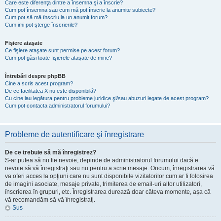
Care este diferenţa dintre a însemna şi a înscrie?
Cum pot însemna sau cum mă pot înscrie la anumite subiecte?
Cum pot să mă înscriu la un anumit forum?
Cum imi pot şterge înscrierile?
Fişiere ataşate
Ce fişiere ataşate sunt permise pe acest forum?
Cum pot găsi toate fişierele ataşate de mine?
Întrebări despre phpBB
Cine a scris acest program?
De ce facilitatea X nu este disponibilă?
Cu cine iau legătura pentru probleme juridice şi/sau abuzuri legate de acest program?
Cum pot contacta administratorul forumului?
Probleme de autentificare şi înregistrare
De ce trebuie să mă înregistrez?
S-ar putea să nu fie nevoie, depinde de administratorul forumului dacă e
nevoie să vă înregistraţi sau nu pentru a scrie mesaje. Oricum, înregistrarea vă
va oferi acces la opţiuni care nu sunt disponibile vizitatorilor cum ar fi folosirea
de imagini asociate, mesaje private, trimiterea de email-uri altor utilizatori,
înscrierea în grupuri, etc. Înregistrarea durează doar câteva momente, aşa că
vă recomandăm să vă înregistraţi.
Sus