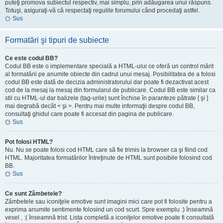
puteţi promova subiectul respectiv, mai simplu, prin adăugarea unui răspuns.
Totuşi, asiguraţi-vă că respectaţi regulile forumului când procedaţi astfel.
Sus
Formatări şi tipuri de subiecte
Ce este codul BB?
Codul BB este o implementare specială a HTML-ului ce oferă un control mărit
al formatării pe anumite obiecte din cadrul unui mesaj. Posibilitatea de a folosi
codul BB este dată de decizia administratorului dar poate fi dezactivat acest
cod de la mesaj la mesaj din formularul de publicare. Codul BB este similar ca
stil cu HTML-ul dar balizele (tag-urile) sunt închise în paranteze pătrate [ şi ]
mai degrabă decât < şi >. Pentru mai multe informaţii despre codul BB,
consultaţi ghidul care poate fi accesat din pagina de publicare.
Sus
Pot folosi HTML?
Nu. Nu se poate folosi cod HTML care să fie trimis la browser ca şi fiind cod
HTML. Majoritatea formatărilor întreţinute de HTML sunt posibile folosind cod
BB.
Sus
Ce sunt Zâmbetele?
Zâmbetele sau iconiţele emotive sunt imagini mici care pot fi folosite pentru a
exprima anumite sentimente folosind un cod scurt. Spre exemplu :) înseamnă
vesel , :( înseamnă trist. Lista completă a iconiţelor emotive poate fi consultată