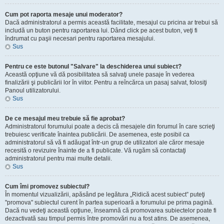
Cum pot raporta mesaje unui moderator?
Dacă administratorul a permis această facilitate, mesajul cu pricina ar trebui să
includă un buton pentru raportarea lui. Dând click pe acest buton, veţi fi
îndrumat cu paşii necesari pentru raportarea mesajului.
Sus
Pentru ce este butonul "Salvare" la deschiderea unui subiect?
Această opţiune vă dă posibilitatea să salvaţi unele pasaje în vederea
finalizării şi publicării lor în viitor. Pentru a reîncărca un pasaj salvat, folosiţi
Panoul utilizatorului.
Sus
De ce mesajul meu trebuie să fie aprobat?
Administratorul forumului poate a decis că mesajele din forumul în care scrieţi
trebuiesc verificate înaintea publicării. De asemenea, este posibil ca
administratorul să vă fi adăugat într-un grup de utilizatori ale căror mesaje
recesită o revizuire înainte de a fi publicate. Vă rugăm să contactaţi
administratorul pentru mai multe detalii.
Sus
Cum îmi promovez subiectul?
În momentul vizualizării, apăsând pe legătura „Ridică acest subiect” puteţi
"promova" subiectul curent în partea superioară a forumului pe prima pagină.
Dacă nu vedeţi această opţiune, înseamnă că promovarea subiectelor poate fi
dezactivată sau timpul permis între promovări nu a fost atins. De asemenea,