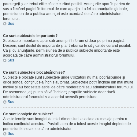
parcurgeţi şi ar trebui citite cât de curând posibil. Anunţurile apar în partea de
sus a fiecărei pagini în forumul de care aparţin. La fel ca anunţurile globale,
permisiunea de a publica anunţuri este acordată de către administratorul
forumului.
Sus
Ce sunt subiectele importante?
Subiectele importante apar sub anunţuri în forum şi doar pe prima pagină.
Deseori, sunt destul de importante şi ar trebui să le citiţi cât de curând posibil.
Ca şi cu anunţurile, permisiunea de a publica subiecte importante este
acordată de către administratorul forumului.
Sus
Ce sunt subiectele blocate/închise?
Subiectele blocate sunt subiectele unde utilizatorii nu mai pot răspunde şi
orice sondaj conţinut s-a închis automat. Subiectele pot fi închise din mai multe
motive şi au fost setate astfel de către moderatorii sau administratorii forumului.
De asemenea, aţi putea să vă închideţi propriile subiecte doar dacă
administratorul forumului v-a acordat această permisiune.
Sus
Ce sunt iconiţele de subiect?
Aceste iconiţe sunt imagini de mici dimensiuni asociate cu mesaje pentru a
indica conţinutul acestora. Posibilitatea de a folosi aceste imagini depinde de
permisiunile setate de către administrator.
Sus