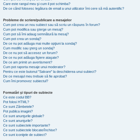
Care este rangul meu şi cum il pot schimba?
De ce când folosesc legătura de email a unui utilizator îmi cere să mă autentific?
Probleme de scriere/publicare a mesajelor
Cum pot crea un nou subiect sau să scriu un răspuns în forum?
Cum pot modifica sau şterge un mesaj?
Cum pot să îmi adaug semnătură la mesaj?
Cum pot crea un sondaj?
De ce nu pot adăuga mai multe opţiuni la sondaj?
Cum modific sau şterg un sondaj?
De ce nu pot să accesez un forum?
De ce nu pot adăuga fişiere ataşate?
De ce am primit un avertisment?
Cum pot raporta mesaje unui moderator?
Pentru ce este butonul "Salvare" la deschiderea unui subiect?
De ce mesajul meu trebuie să fie aprobat?
Cum îmi promovez subiectul?
Formatări şi tipuri de subiecte
Ce este codul BB?
Pot folosi HTML?
Ce sunt Zâmbetele?
Pot publica imagini?
Ce sunt anunţurile globale?
Ce sunt anunţurile?
Ce sunt subiectele importante?
Ce sunt subiectele blocate/închise?
Ce sunt iconiţele de subiect?