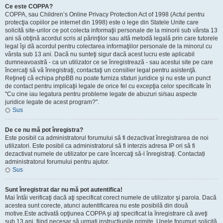
Ce este COPPA?
COPPA, sau Children’s Online Privacy Protection Act of 1998 (Actul pentru
protecţia copiilor pe internet din 1998) este o lege din Statele Unite care
solicită site-urilor ce pot colecta informaţii personale de la minorii sub vârsta 13
ani să obţină acordul scris al părinţilor sau altă metodă legală prin care tutorele
legal îşi dă acordul pentru colectarea informaţiilor personale de la minorul cu
vârsta sub 13 ani. Dacă nu sunteţi sigur dacă acest lucru este aplicabil
dumneavoastră - ca un utilizator ce se înregistrează - sau acestui site pe care
încercaţi să vă înregistraţi, contactaţi un consilier legal pentru asistenţă.
Reţineţi că echipa phpBB nu poate furniza sfaturi juridice şi nu este un punct
de contact pentru implicaţii legale de orice fel cu excepţia celor specificate în
"Cu cine iau legatura pentru probleme legate de abuzuri si/sau aspecte
juridice legate de acest program?".
Sus
De ce nu mă pot înregistra?
Este posibil ca administratorul forumului să fi dezactivat înregistrarea de noi
utilizatori. Este posibil ca administratorul să fi interzis adresa IP ori să fi
dezactivat numele de utilizator pe care încercaţi să-l înregistraţi. Contactați
administratorul forumului pentru ajutor.
Sus
Sunt înregistrat dar nu mă pot autentifica!
Mai întâi verificaţi dacă aţi specificat corect numele de utilizator şi parola. Dacă
acestea sunt corecte, atunci autentificarea nu este posibilă din două
motive.Este activată opţiunea COPPA şi aţi specificat la înregistrare că aveţi
sub 13 ani, fiind necesar să urmaţi instrucţiunile primite. Unele forumuri solicită