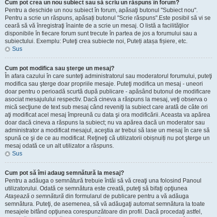
Cum pot crea un nou subiect sau să scriu un răspuns în forum?
Pentru a deschide un nou subiect în forum, apăsaţi butonul "Subiect nou".
Pentru a scrie un răspuns, apăsați butonul "Scrie răspuns".Este posibil să vi se
ceară să vă înregistraţi înainte de a scrie un mesaj. O listă a facilităţilor
disponibile în fiecare forum sunt trecute în partea de jos a forumului sau a
subiectului. Exemplu: Puteţi crea subiecte noi, Puteți atașa fișiere, etc.
Sus
Cum pot modifica sau şterge un mesaj?
În afara cazului în care sunteţi administratorul sau moderatorul forumului, puteţi
modifica sau şterge doar propriile mesaje. Puteţi modifica un mesaj - uneori
doar pentru o perioadă scurtă după publicare - apăsând butonul de modificare
asociat mesajulului respectiv. Dacă cineva a răspuns la mesaj, veţi observa o
mică secţiune de text sub mesaj când reveniţi la subiect care arată de câte ori
aţi modificat acel mesaj împreună cu data şi ora modificării. Aceasta va apărea
doar dacă cineva a răspuns la subiect; nu va apărea dacă un moderator sau
administrator a modificat mesajul, aceştia ar trebui să lase un mesaj în care să
spună ce şi de ce au modificat. Reţineţi că utilizatorii obișnuiți nu pot şterge un
mesaj odată ce un alt utilizator a răspuns.
Sus
Cum pot să îmi adaug semnătură la mesaj?
Pentru a adăuga o semnătură trebuie întâi să vă creaţi una folosind Panoul
utilizatorului. Odată ce semnătura este creată, puteţi să bifaţi opţiunea
Ataşează o semnătură
din formularul de publicare pentru a vă adăuga
semnătura. Puteţi, de asemenea, să vă adăugaţi automat semnătura la toate
mesajele bifând opţiunea corespunzătoare din profil. Dacă procedaţi astfel,