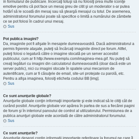
în formularul de publicare. Încercaţi totuşi să nu folosiţi prea multe iconiţe
emotive pentru că pot face un mesaj greu de citit şi un moderator s-ar putea
hotărî să le scoată din mesaj sau să şteargă mesajul cu totul. De asemenea,
administratorul forumului poate să specifice o limită a numărului de zâmbete
ce se pot folosi în cadrul unui mesaj.
Sus
Pot publica imagini?
Da, imaginile pot fi afişate în mesajele dumneavoastră. Dacă administratorul a
permis fişierele ataşate, puteţi să încărcaţi imaginile direct pe forum. Altfel,
puteţi folosi o legatură către o imagine stocată pe un server accesibil
publicului, cum ar fi http://www.exemplu.com/imaginea-mea.gif. Nu puteţi să
creaţi legături cu imagini din calculatorul dumneavoastră (doar dacă este un
server public), nici cu imagini stocate în spatele unui mecanism de
autentificare, cum ar fi căsuţele de email, site-uri protejate cu parolă, etc.
Pentru a afişa imaginea, folosiţi eticheta codului BB [img].
Sus
Ce sunt anunţurile globale?
Anunţurile globale conţin informaţii importante şi este indicat să le citiţi cât de
curând posibil. Anunţurile globale vor apărea în partea de sus a fiecărei pagini
de forum şi în interiorul panoului de control al utilizatorului. Permisiunea de a
publica anunţuri globale este acordată de către administratorul forumului.
Sus
Ce sunt anunţurile?
Anunţurile deseori conţin informaţii importante referitoare la forumul pe care îl