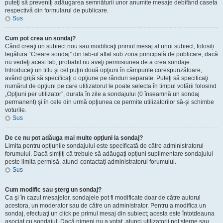
puteţi să preveniţi adăugarea semnăturii unor anumite mesaje debifând caseta
respectivă din formularul de publicare.
Sus
Cum pot crea un sondaj?
Când creaţi un subiect nou sau modificaţi primul mesaj al unui subiect, folosiți
legătura “Creare sondaj” din tab-ul aflat sub zona principală de publicare; dacă
nu vedeţi acest tab, probabil nu aveţi permisiunea de a crea sondaje.
Introduceţi un titlu şi cel puţin două opţiuni în câmpurile corespunzătoare,
având grijă să specificaţi o opţiune pe rânduri separate. Puteţi să specificaţi
numărul de opţiuni pe care utilizatorul le poate selecta în timpul votării folosind
„Opţiuni per utilizator”, durata în zile a sondajului (0 înseamnă un sondaj
permanent) şi în cele din urmă opţiunea ce permite utilizatorilor să-şi schimbe
voturile.
Sus
De ce nu pot adăuga mai multe opţiuni la sondaj?
Limita pentru opţiunile sondajului este specificată de către administratorul
forumului. Dacă simțiţi că trebuie să adăugaţi opţiuni suplimentare sondajului
peste limita permisă, atunci contactaţi administratorul forumului.
Sus
Cum modific sau şterg un sondaj?
Ca şi în cazul mesajelor, sondajele pot fi modificate doar de către autorul
acestora, un moderator sau de către un administrator. Pentru a modifica un
sondaj, efectuaţi un click pe primul mesaj din subiect; acesta este întotdeauna
asociat cu sondajul. Dacă nimeni nu a votat, atunci utilizatorii pot şterge sau