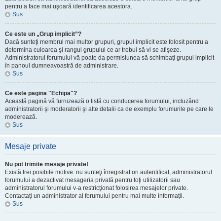
pentru a face mai uşoară identificarea acestora.
Sus
Ce este un „Grup implicit”?
Dacă sunteţi membrul mai multor grupuri, grupul implicit este folosit pentru a
determina culoarea şi rangul grupului ce ar trebui să vi se afişeze.
Administratorul forumului vă poate da permisiunea să schimbaţi grupul implicit
în panoul dumneavoastră de administrare.
Sus
Ce este pagina "Echipa"?
Această pagină vă furnizează o listă cu conducerea forumului, incluzând
administratorii şi moderatorii şi alte detalii ca de exemplu forumurile pe care le
moderează.
Sus
Mesaje private
Nu pot trimite mesaje private!
Există trei posibile motive: nu sunteţi înregistrat ori autentificat, administratorul
forumului a dezactivat mesageria privată pentru toţi utilizatorii sau
administratorul forumului v-a restricţionat folosirea mesajelor private.
Contactaţi un administrator al forumului pentru mai multe informaţii.
Sus