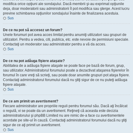
modifica orice opţiuni ale sondajului. Dacă membrii şi-au exprimat opţiunile
deja, doar moderatorii sau administratorii îl pot modifica sau şterge. Acest lucru
previne schimbarea opţiunilor sondajului înainte de finalizarea acestuia.
Sus
De ce nu pot să accesez un forum?
Unele forumuri pot avea acces limitat pentru anumiţi utilizatori sau grupuri de
utilizatori. Pentru a vedea, citi, publica, etc. este nevoie de permisiuni speciale.
Contactaţi un moderator sau administrator pentru a vă da acces.
Sus
De ce nu pot adăuga fişiere ataşate?
Abilitatea de a adăuga fişiere ataşate se poate face pe bază de forum, grup,
sau utilizator. Administratorul forumului poate a dezactivat ataşarea fişierelor în
forumul în care vreţi să scrieţi, sau poate doar anumite grupuri pot ataşa fişiere.
Contactaţi administratorul forumului dacă nu ştiţi sigur de ce nu puteţi adăuga
fişiere ataşate.
Sus
De ce am primit un avertisment?
Fiecare administrator are propriile reguli pentru forumul său. Dacă aţi încălcat
o regulă, vi se poate da un avertisment. Reţineţi că aceasta este decizia
administratorului şi phpBB Limited nu are nimic de-a face cu avertismentele
acordate pe site-ul în cauză. Contactaţi administratorul forumului dacă nu ştiţi
sigur de ce aţi primit un avertisment.
Sus