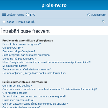
prois-nv.ro
Legături rapide
FAQ
Autentificare
Acasă
Prima pagină
ăut
Întrebări puse frecvent
are
Probleme de autentificare şi înregistrare
De ce trebuie să mă înregistrez?
Ce este COPPA?
De ce nu mă pot înregistra?
Sunt înregistrat dar nu mă pot autentifica!
De ce nu mă pot autentifica?
M-am înregistrat cu ceva timp în urmă dar acum nu mă mai pot autentifica?!
Mi-am pierdut parola!
De ce sunt scos afară din forum automat?
Ce face opţiunea „Şterge toate cookie-urile forumului”?
Setări şi preferinţe ale utilizatorului
Cum îmi schimb setările?
Cum pot evita ca numele meu de utilizator să apară în lista utilizatorilor conectați?
Ora nu este corectă!
Am schimbat zona de fus orar, dar ora tot este greşită!
Limba mea nu este în listă!
Cum pot afişa o imagine lângă numele meu de utilizator?
Cum pot să-mi afișez un avatar?