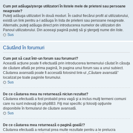
Cum pot adăuga/şterge utilizatori în listele mele de prieteni sau persoane
neagreate?
Puteţi adăuga utilizatori în două moduri. În cadrul fiecărui profil al utilizatorului,
există un link pentru a-l adăuga în lista de prieteni sau persoane neagreate.
Alternativ, puteţi adăuga direct prin introducerea numelor de utilizatori din
Panoul utilizatorului. Din aceeaşi pagină puteţi să şi ştergeţi nume din liste.
Sus
Căutând în forumuri
Cum pot să caut într-un forum sau forumuri?
Această acțiune poate fi efectuată prin introducerea termenului căutat în căsuţa
de căutare aflată pe prima pagină, în pagina unui forum sau a unui subiect.
Căutarea avansată poate fi accesată folosind link-ul „Căutare avansată”
localizat pe toate paginile forumului.
Sus
De ce căutarea mea nu returnează niciun rezultat?
Căutarea efectuată a fost probabil prea vagă şi a inclus mulţi termeni comuni
care nu sunt indexaţi de phpBB3. Fiţi mai specific şi folosiţi opţiunile
disponibile în formularul de căutare avansată.
Sus
De ce căutarea mea returnează o pagină goală!?
Căutarea efectuată a returnat prea multe rezultate pentru a le prelucra