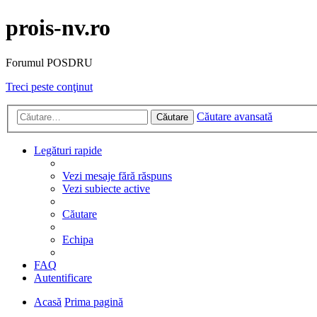
prois-nv.ro
Forumul POSDRU
Treci peste conţinut
Căutare avansată
Căutare
Legături rapide
Vezi mesaje fără răspuns
Vezi subiecte active
Căutare
Echipa
FAQ
Autentificare
Acasă
Prima pagină