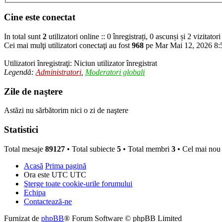
Cine este conectat
In total sunt
2
utilizatori online :: 0 înregistrați, 0 ascunși și 2 vizitato
Cei mai mulţi utilizatori conectaţi au fost
968
pe Mar Mai 12, 2026 8
Utilizatori înregistraţi: Niciun utilizator înregistrat
Legendă:
Administratori
,
Moderatori globali
Zile de naştere
Astăzi nu sărbătorim nici o zi de naştere
Statistici
Total mesaje
89127
• Total subiecte
5
• Total membri
3
• Cel mai no
Acasă
Prima pagină
Ora este UTC UTC
Şterge toate cookie-urile forumului
Echipa
Contactează-ne
Furnizat de
phpBB
® Forum Software © phpBB Limited