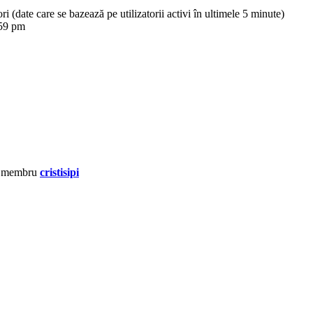
tori (date care se bazează pe utilizatorii activi în ultimele 5 minute)
:59 pm
u membru
cristisipi