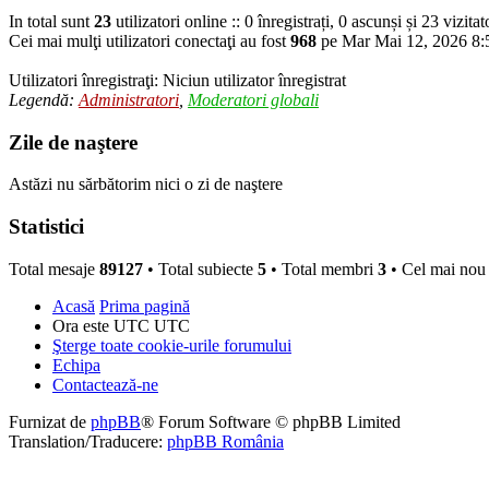
In total sunt
23
utilizatori online :: 0 înregistrați, 0 ascunși și 23 vizita
Cei mai mulţi utilizatori conectaţi au fost
968
pe Mar Mai 12, 2026 8
Utilizatori înregistraţi: Niciun utilizator înregistrat
Legendă:
Administratori
,
Moderatori globali
Zile de naştere
Astăzi nu sărbătorim nici o zi de naştere
Statistici
Total mesaje
89127
• Total subiecte
5
• Total membri
3
• Cel mai no
Acasă
Prima pagină
Ora este UTC UTC
Şterge toate cookie-urile forumului
Echipa
Contactează-ne
Furnizat de
phpBB
® Forum Software © phpBB Limited
Translation/Traducere:
phpBB România