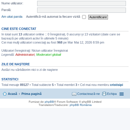
Nume utilizator:
Parolă:
Am uitat parola
Autentifică-mă automat la fiecare vizită
CINE ESTE CONECTAT
In total sunt
13
utilizatori online :: 0 înregistrați, 0 ascunși și 13 vizitatori (date care se
bazează pe utilizatorii activi în ultimele 5 minute)
Cei mai mulţi utilizatori conectaţi au fost
968
pe Mar Mai 12, 2026 8:59 pm
Utilizatori înregistraţi: Niciun utilizator înregistrat
Legendă:
Administratori
,
Moderatori globali
ZILE DE NAŞTERE
Astăzi nu sărbătorim nici o zi de naştere
STATISTICI
Total mesaje
89127
• Total subiecte
5
• Total membri
3
• Cel mai nou membru
cristisipi
Acasă
Prima pagină
Contactează-ne
Echipa
Furnizat de
phpBB
® Forum Software © phpBB Limited
Translation/Traducere:
phpBB România