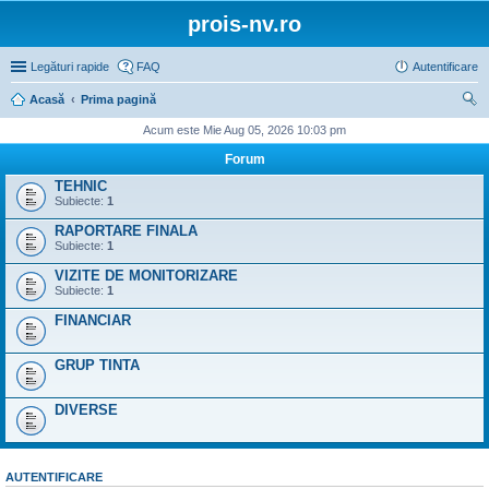
prois-nv.ro
Legături rapide
FAQ
Autentificare
Acasă
Prima pagină
ăut
Acum este Mie Aug 05, 2026 10:03 pm
are
Forum
TEHNIC
Subiecte:
1
RAPORTARE FINALA
Subiecte:
1
VIZITE DE MONITORIZARE
Subiecte:
1
FINANCIAR
GRUP TINTA
DIVERSE
AUTENTIFICARE