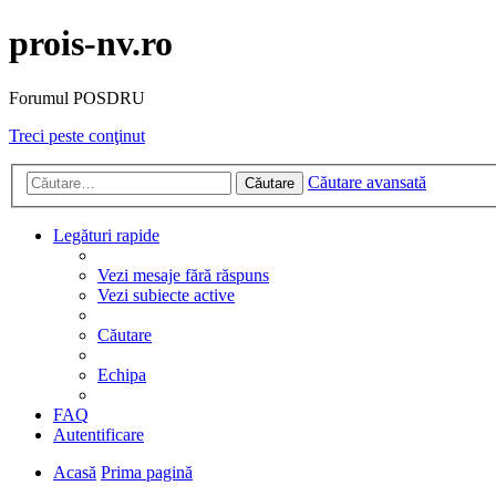
prois-nv.ro
Forumul POSDRU
Treci peste conţinut
Căutare avansată
Căutare
Legături rapide
Vezi mesaje fără răspuns
Vezi subiecte active
Căutare
Echipa
FAQ
Autentificare
Acasă
Prima pagină