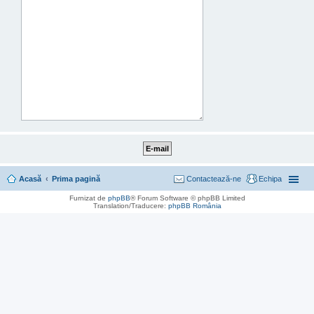
Acasă
Prima pagină
Contactează-ne
Echipa
Furnizat de
phpBB
® Forum Software © phpBB Limited
Translation/Traducere:
phpBB România