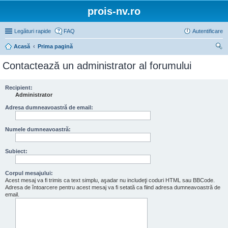
prois-nv.ro
Legături rapide
FAQ
Autentificare
Acasă
Prima pagină
ăut
Contactează un administrator al forumului
are
Recipient:
Administrator
Adresa dumneavoastră de email:
Numele dumneavoastră:
Subiect:
Corpul mesajului:
Acest mesaj va fi trimis ca text simplu, aşadar nu includeţi coduri HTML sau BBCode.
Adresa de întoarcere pentru acest mesaj va fi setată ca fiind adresa dumneavoastră de
email.