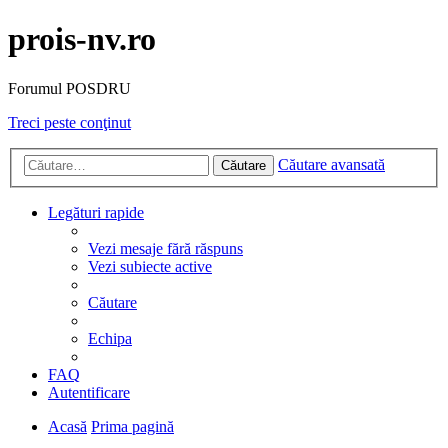
prois-nv.ro
Forumul POSDRU
Treci peste conţinut
Căutare avansată
Căutare
Legături rapide
Vezi mesaje fără răspuns
Vezi subiecte active
Căutare
Echipa
FAQ
Autentificare
Acasă
Prima pagină