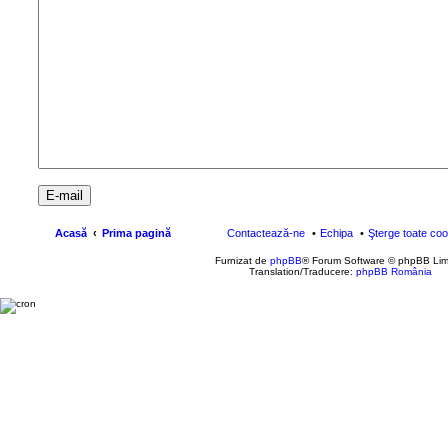
Acasă
Prima pagină
Contactează-ne
Echipa
Şterge toate coo
Furnizat de
phpBB
® Forum Software © phpBB Lim
Translation/Traducere:
phpBB România