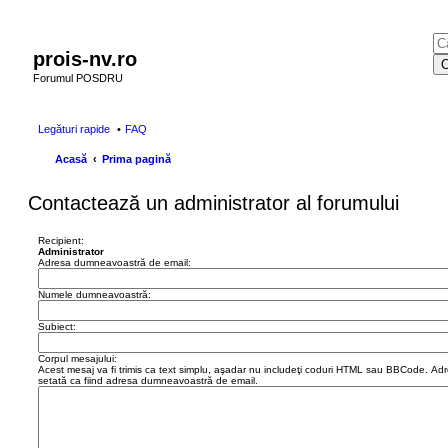
prois-nv.ro
C
Forumul POSDRU
Legături rapide
FAQ
Acasă
Prima pagină
Contactează un administrator al forumului
Recipient:
Administrator
Adresa dumneavoastră de email:
Numele dumneavoastră:
Subiect:
Corpul mesajului:
Acest mesaj va fi trimis ca text simplu, aşadar nu includeţi coduri HTML sau BBCode. Adr
setată ca fiind adresa dumneavoastră de email.