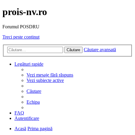
prois-nv.ro
Forumul POSDRU
Treci peste conţinut
Căutare avansată
Căutare
Legături rapide
Vezi mesaje fără răspuns
Vezi subiecte active
Căutare
Echipa
FAQ
Autentificare
Acasă
Prima pagină