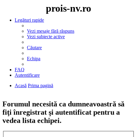
prois-nv.ro
Legături rapide
Vezi mesaje fără răspuns
Vezi subiecte active
Căutare
Echipa
FAQ
Autentificare
Acasă
Prima pagină
Căutare
Forumul necesită ca dumneavoastră să
fiţi înregistrat şi autentificat pentru a
vedea lista echipei.