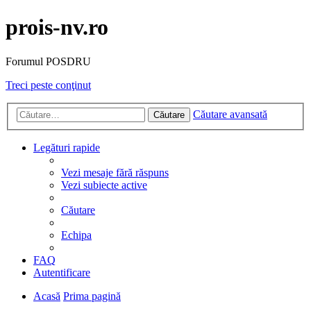
prois-nv.ro
Forumul POSDRU
Treci peste conţinut
Căutare avansată
Căutare
Legături rapide
Vezi mesaje fără răspuns
Vezi subiecte active
Căutare
Echipa
FAQ
Autentificare
Acasă
Prima pagină