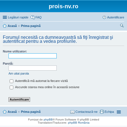
prois-nv.ro
Legături rapide
FAQ
Autentificare
Acasă
Prima pagină
ăut
Forumul necesită ca dumneavoastră să fiţi înregistrat şi
are
autentificat pentru a vedea profilurile.
Nume utilizator:
Parolă:
Am uitat parola
Autentifică-mă automat la fiecare vizită
Ascunde starea mea online în această sesiune
Acasă
Prima pagină
Contactează-ne
Echipa
Furnizat de
phpBB
® Forum Software © phpBB Limited
Translation/Traducere:
phpBB România