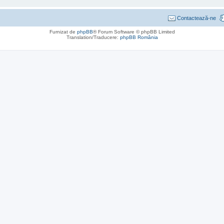
Contactează-ne
Furnizat de
phpBB
® Forum Software © phpBB Limited
Translation/Traducere:
phpBB România