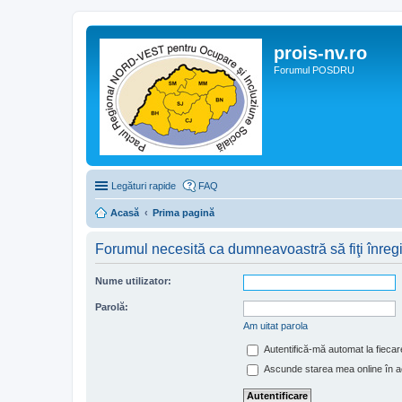
prois-nv.ro
Forumul POSDRU
Legături rapide
FAQ
Acasă
Prima pagină
Forumul necesită ca dumneavoastră să fiţi înregist
Nume utilizator:
Parolă:
Am uitat parola
Autentifică-mă automat la fiecare
Ascunde starea mea online în a