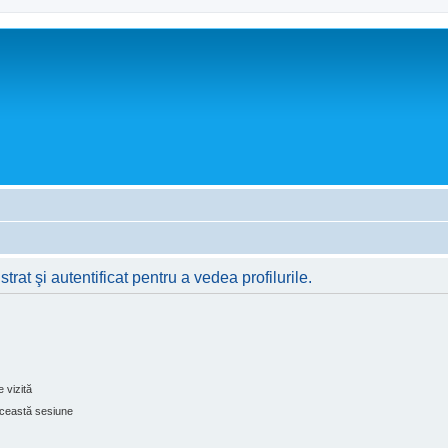
rat şi autentificat pentru a vedea profilurile.
 vizită
ceastă sesiune