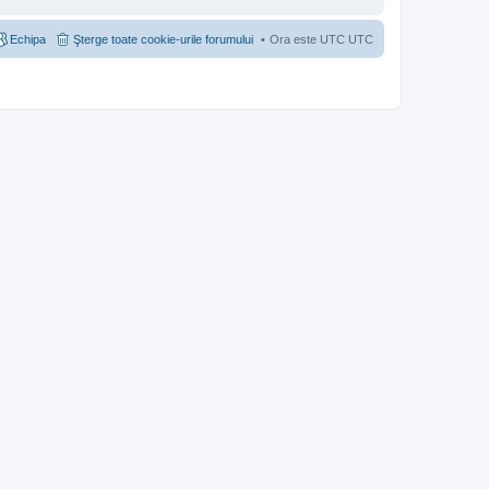
Echipa
Şterge toate cookie-urile forumului
Ora este UTC UTC