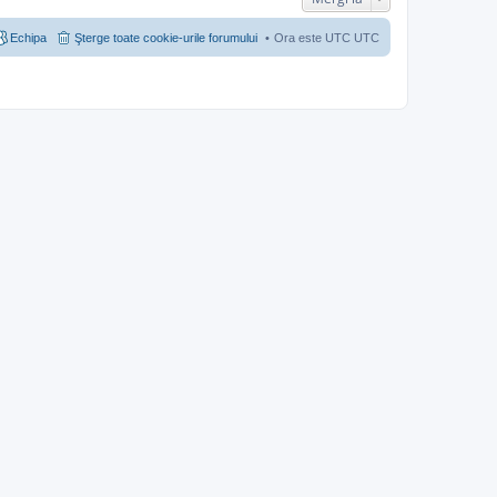
Echipa
Şterge toate cookie-urile forumului
Ora este UTC UTC