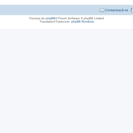
Contactează-ne
Furnizat de
phpBB
® Forum Software © phpBB Limited
Translation/Traducere:
phpBB România