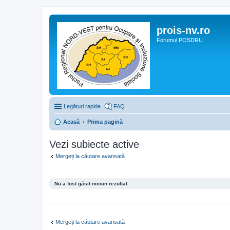
prois-nv.ro
Forumul POSDRU
Legături rapide
FAQ
Acasă
Prima pagină
Vezi subiecte active
Mergeți la căutare avansată
Nu a fost găsit niciun rezultat.
Mergeți la căutare avansată