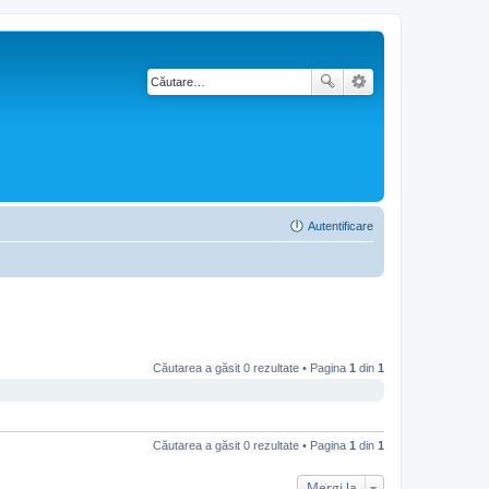
Autentificare
Căutarea a găsit 0 rezultate • Pagina
1
din
1
Căutarea a găsit 0 rezultate • Pagina
1
din
1
Mergi la