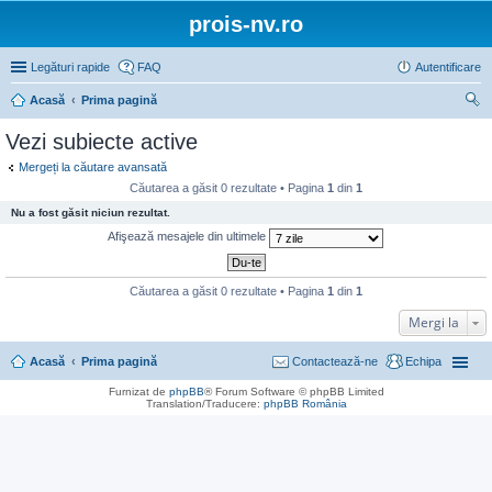
prois-nv.ro
Legături rapide
FAQ
Autentificare
Acasă
Prima pagină
ăut
Vezi subiecte active
are
Mergeți la căutare avansată
Căutarea a găsit 0 rezultate • Pagina
1
din
1
Nu a fost găsit niciun rezultat.
Afişează mesajele din ultimele
Căutarea a găsit 0 rezultate • Pagina
1
din
1
Mergi la
Acasă
Prima pagină
Contactează-ne
Echipa
Furnizat de
phpBB
® Forum Software © phpBB Limited
Translation/Traducere:
phpBB România