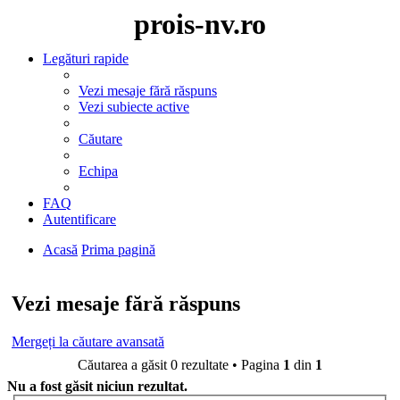
prois-nv.ro
Legături rapide
Vezi mesaje fără răspuns
Vezi subiecte active
Căutare
Echipa
FAQ
Autentificare
Acasă
Prima pagină
Căutare
Vezi mesaje fără răspuns
Mergeți la căutare avansată
Căutarea a găsit 0 rezultate • Pagina
1
din
1
Nu a fost găsit niciun rezultat.