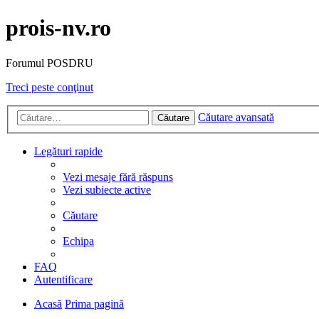
prois-nv.ro
Forumul POSDRU
Treci peste conţinut
Căutare avansată
Căutare
Legături rapide
Vezi mesaje fără răspuns
Vezi subiecte active
Căutare
Echipa
FAQ
Autentificare
Acasă
Prima pagină