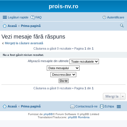
prois-nv.ro
Legături rapide
FAQ
Autentificare
Acasă
Prima pagină
ăut
Vezi mesaje fără răspuns
are
Mergeți la căutare avansată
Căutarea a găsit 0 rezultate • Pagina
1
din
1
Nu a fost găsit niciun rezultat.
Afişează mesajele din ultimele
Căutarea a găsit 0 rezultate • Pagina
1
din
1
Mergi la
Acasă
Prima pagină
Contactează-ne
Echipa
Furnizat de
phpBB
® Forum Software © phpBB Limited
Translation/Traducere:
phpBB România