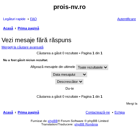
prois-nv.ro
Legături rapide
FAQ
Autentificare
Acasă
Prima pagină
ăut
Vezi mesaje fără răspuns
are
Mergeți la căutare avansată
Căutarea a găsit 0 rezultate • Pagina
1
din
1
Nu a fost găsit niciun rezultat.
Afişează mesajele din ultimele
Căutarea a găsit 0 rezultate • Pagina
1
din
1
Mergi la
Acasă
Prima pagină
Contactează-ne
Echipa
Furnizat de
phpBB
® Forum Software © phpBB Limited
Translation/Traducere:
phpBB România