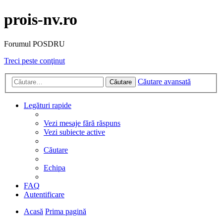
prois-nv.ro
Forumul POSDRU
Treci peste conţinut
Căutare avansată
Căutare
Legături rapide
Vezi mesaje fără răspuns
Vezi subiecte active
Căutare
Echipa
FAQ
Autentificare
Acasă
Prima pagină