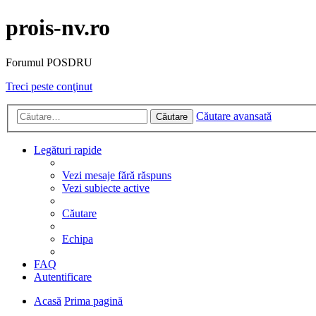
prois-nv.ro
Forumul POSDRU
Treci peste conţinut
Căutare avansată
Căutare
Legături rapide
Vezi mesaje fără răspuns
Vezi subiecte active
Căutare
Echipa
FAQ
Autentificare
Acasă
Prima pagină