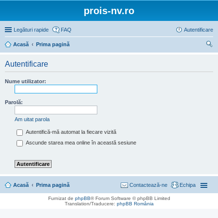
prois-nv.ro
Legături rapide
FAQ
Autentificare
Acasă
Prima pagină
ăut
Autentificare
are
Nume utilizator:
Parolă:
Am uitat parola
Autentifică-mă automat la fiecare vizită
Ascunde starea mea online în această sesiune
Acasă
Prima pagină
Contactează-ne
Echipa
Furnizat de
phpBB
® Forum Software © phpBB Limited
Translation/Traducere:
phpBB România