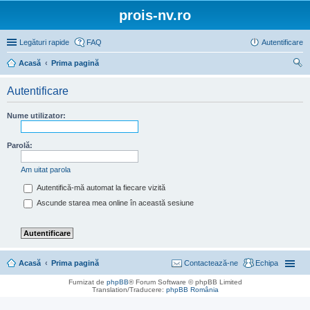
prois-nv.ro
Legături rapide
FAQ
Autentificare
Acasă
Prima pagină
ăut
Autentificare
are
Nume utilizator:
Parolă:
Am uitat parola
Autentifică-mă automat la fiecare vizită
Ascunde starea mea online în această sesiune
Acasă
Prima pagină
Contactează-ne
Echipa
Furnizat de
phpBB
® Forum Software © phpBB Limited
Translation/Traducere:
phpBB România