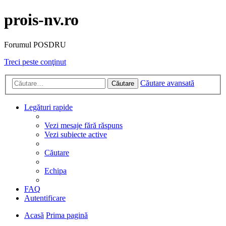
prois-nv.ro
Forumul POSDRU
Treci peste conţinut
Căutare avansată
Căutare
Legături rapide
Vezi mesaje fără răspuns
Vezi subiecte active
Căutare
Echipa
FAQ
Autentificare
Acasă
Prima pagină