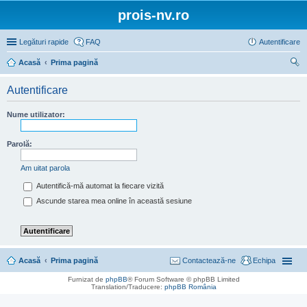
prois-nv.ro
Legături rapide
FAQ
Autentificare
Acasă
Prima pagină
ăut
Autentificare
are
Nume utilizator:
Parolă:
Am uitat parola
Autentifică-mă automat la fiecare vizită
Ascunde starea mea online în această sesiune
Acasă
Prima pagină
Contactează-ne
Echipa
Furnizat de
phpBB
® Forum Software © phpBB Limited
Translation/Traducere:
phpBB România