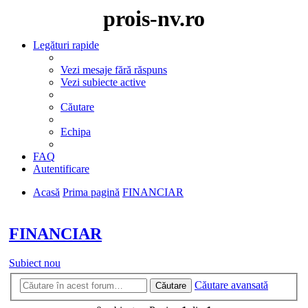
prois-nv.ro
Legături rapide
Vezi mesaje fără răspuns
Vezi subiecte active
Căutare
Echipa
FAQ
Autentificare
Acasă
Prima pagină
FINANCIAR
Căutare
FINANCIAR
Subiect nou
Căutare avansată
Căutare