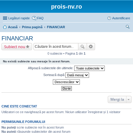
prois-nv.ro
Legături rapide
FAQ
Autentificare
Acasă
Prima pagină
FINANCIAR
ăut
FINANCIAR
are
Subiect nou
0 subiecte • Pagina
1
din
1
Nu există subiecte sau mesaje în acest forum.
Afişează subiectele din ultimele:
Sortează după
Mergi la
CINE ESTE CONECTAT
Utilizatori ce ce navighează pe acest forum: Niciun utilizator înregistrat și 1 vizitator
PERMISIUNILE FORUMULUI
Nu puteţi
scrie subiecte noi în acest forum
Nu puteţi
răspunde subiectelor din acest forum