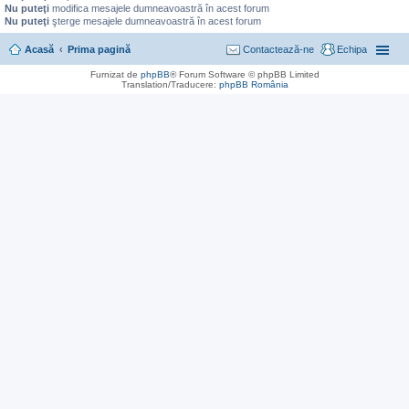
Nu puteţi
modifica mesajele dumneavoastră în acest forum
Nu puteţi
şterge mesajele dumneavoastră în acest forum
Acasă
Prima pagină
Contactează-ne
Echipa
Furnizat de
phpBB
® Forum Software © phpBB Limited
Translation/Traducere:
phpBB România