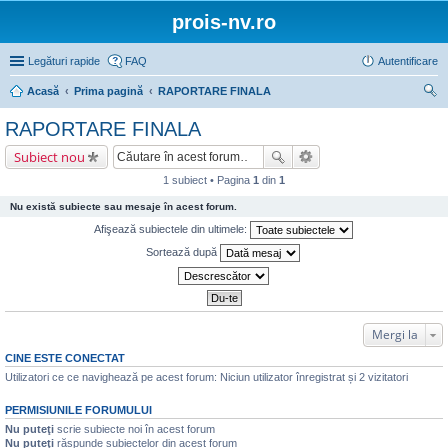
prois-nv.ro
Legături rapide
FAQ
Autentificare
Acasă
Prima pagină
RAPORTARE FINALA
ăut
RAPORTARE FINALA
are
Subiect nou
1 subiect • Pagina
1
din
1
Nu există subiecte sau mesaje în acest forum.
Afişează subiectele din ultimele:
Sortează după
Mergi la
CINE ESTE CONECTAT
Utilizatori ce ce navighează pe acest forum: Niciun utilizator înregistrat și 2 vizitatori
PERMISIUNILE FORUMULUI
Nu puteţi
scrie subiecte noi în acest forum
Nu puteţi
răspunde subiectelor din acest forum