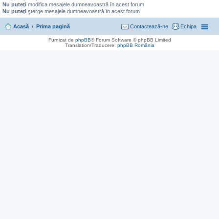
Nu puteţi
modifica mesajele dumneavoastră în acest forum
Nu puteţi
şterge mesajele dumneavoastră în acest forum
Acasă
Prima pagină
Contactează-ne
Echipa
Furnizat de
phpBB
® Forum Software © phpBB Limited
Translation/Traducere:
phpBB România