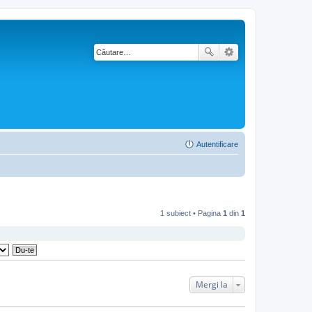
Autentificare
1 subiect • Pagina
1
din
1
Mergi la