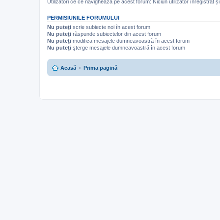
Utilizatori ce ce navighează pe acest forum: Niciun utilizator înregistrat și 
PERMISIUNILE FORUMULUI
Nu puteţi
scrie subiecte noi în acest forum
Nu puteţi
răspunde subiectelor din acest forum
Nu puteţi
modifica mesajele dumneavoastră în acest forum
Nu puteţi
şterge mesajele dumneavoastră în acest forum
Acasă
Prima pagină