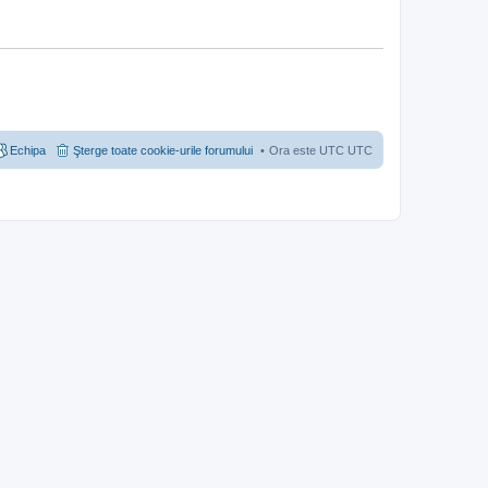
Echipa
Şterge toate cookie-urile forumului
Ora este UTC UTC