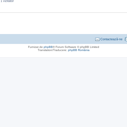
1 vizitator
Contactează-ne
Furnizat de
phpBB
® Forum Software © phpBB Limited
Translation/Traducere:
phpBB România