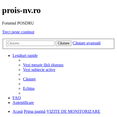
prois-nv.ro
Forumul POSDRU
Treci peste conţinut
Căutare avansată
Căutare
Legături rapide
Vezi mesaje fără răspuns
Vezi subiecte active
Căutare
Echipa
FAQ
Autentificare
Acasă
Prima pagină
VIZITE DE MONITORIZARE