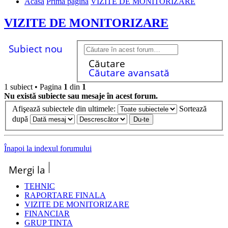
Acasă
Prima pagină
VIZITE DE MONITORIZARE
VIZITE DE MONITORIZARE
Subiect nou
Căutare
Căutare avansată
1 subiect • Pagina
1
din
1
Nu există subiecte sau mesaje în acest forum.
Afişează subiectele din ultimele:
Sortează
după
Înapoi la indexul forumului
Mergi la
TEHNIC
RAPORTARE FINALA
VIZITE DE MONITORIZARE
FINANCIAR
GRUP TINTA