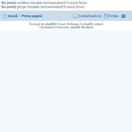
Nu puteţi
modifica mesajele dumneavoastră în acest forum
Nu puteţi
şterge mesajele dumneavoastră în acest forum
Acasă
Prima pagină
Contactează-ne
Echipa
Furnizat de
phpBB
® Forum Software © phpBB Limited
Translation/Traducere:
phpBB România