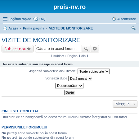
prois-nv.ro
Legături rapide
FAQ
Autentificare
Acasă
Prima pagină
VIZITE DE MONITORIZARE
ăut
VIZITE DE MONITORIZARE
are
Subiect nou
1 subiect • Pagina
1
din
1
Nu există subiecte sau mesaje în acest forum.
Afişează subiectele din ultimele:
Sortează după
Mergi la
CINE ESTE CONECTAT
Utilizatori ce ce navighează pe acest forum: Niciun utilizator înregistrat și 2 vizitatori
PERMISIUNILE FORUMULUI
Nu puteţi
scrie subiecte noi în acest forum
Nu puteţi
răspunde subiectelor din acest forum