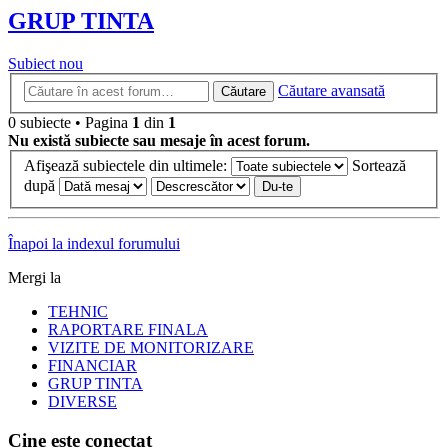
GRUP TINTA
Subiect nou
Căutare avansată
Căutare
0 subiecte • Pagina
1
din
1
Nu există subiecte sau mesaje în acest forum.
Afişează subiectele din ultimele:
Sortează
după
Înapoi la indexul forumului
Mergi la
TEHNIC
RAPORTARE FINALA
VIZITE DE MONITORIZARE
FINANCIAR
GRUP TINTA
DIVERSE
Cine este conectat