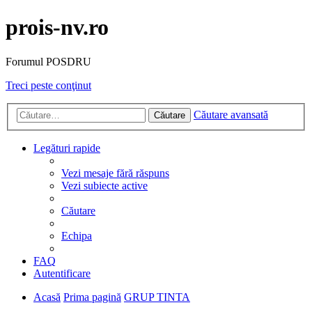
prois-nv.ro
Forumul POSDRU
Treci peste conţinut
Căutare avansată
Căutare
Legături rapide
Vezi mesaje fără răspuns
Vezi subiecte active
Căutare
Echipa
FAQ
Autentificare
Acasă
Prima pagină
GRUP TINTA