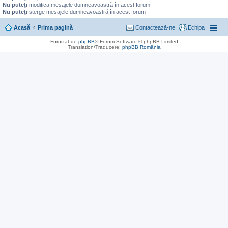
Nu puteţi
modifica mesajele dumneavoastră în acest forum
Nu puteţi
şterge mesajele dumneavoastră în acest forum
Acasă
Prima pagină
Contactează-ne
Echipa
Furnizat de
phpBB
® Forum Software © phpBB Limited
Translation/Traducere:
phpBB România