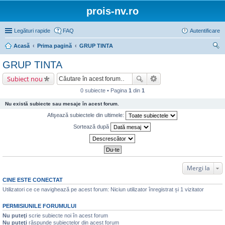
prois-nv.ro
Legături rapide
FAQ
Autentificare
Acasă
Prima pagină
GRUP TINTA
ăut
GRUP TINTA
are
Subiect nou
0 subiecte • Pagina
1
din
1
Nu există subiecte sau mesaje în acest forum.
Afişează subiectele din ultimele:
Sortează după
Mergi la
CINE ESTE CONECTAT
Utilizatori ce ce navighează pe acest forum: Niciun utilizator înregistrat și 1 vizitator
PERMISIUNILE FORUMULUI
Nu puteţi
scrie subiecte noi în acest forum
Nu puteţi
răspunde subiectelor din acest forum