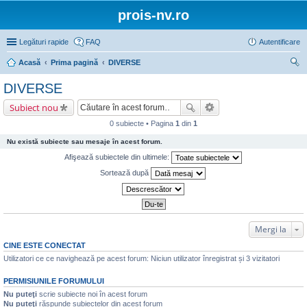
prois-nv.ro
Legături rapide
FAQ
Autentificare
Acasă
Prima pagină
DIVERSE
ăut
DIVERSE
are
Subiect nou
0 subiecte • Pagina
1
din
1
Nu există subiecte sau mesaje în acest forum.
Afişează subiectele din ultimele:
Sortează după
Mergi la
CINE ESTE CONECTAT
Utilizatori ce ce navighează pe acest forum: Niciun utilizator înregistrat și 3 vizitatori
PERMISIUNILE FORUMULUI
Nu puteţi
scrie subiecte noi în acest forum
Nu puteţi
răspunde subiectelor din acest forum