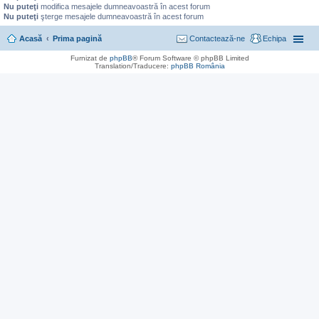
Nu puteţi
modifica mesajele dumneavoastră în acest forum
Nu puteţi
şterge mesajele dumneavoastră în acest forum
Acasă
Prima pagină
Contactează-ne
Echipa
Furnizat de
phpBB
® Forum Software © phpBB Limited
Translation/Traducere:
phpBB România