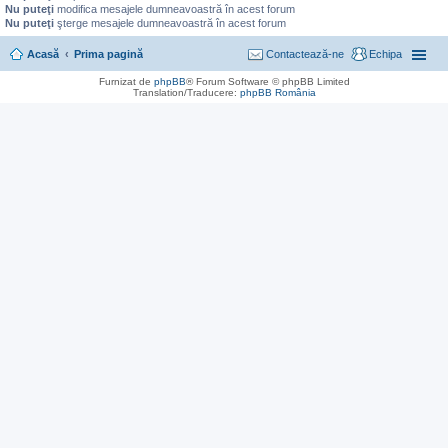
Nu puteţi
modifica mesajele dumneavoastră în acest forum
Nu puteţi
şterge mesajele dumneavoastră în acest forum
Acasă
Prima pagină
Contactează-ne
Echipa
Furnizat de
phpBB
® Forum Software © phpBB Limited
Translation/Traducere:
phpBB România