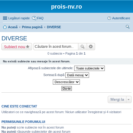
prois-nv.ro
Legături rapide
FAQ
Autentificare
Acasă
Prima pagină
DIVERSE
ăut
DIVERSE
are
Subiect nou
0 subiecte • Pagina
1
din
1
Nu există subiecte sau mesaje în acest forum.
Afişează subiectele din ultimele:
Sortează după
Mergi la
CINE ESTE CONECTAT
Utilizatori ce ce navighează pe acest forum: Niciun utilizator înregistrat și 4 vizitatori
PERMISIUNILE FORUMULUI
Nu puteţi
scrie subiecte noi în acest forum
Nu puteţi
răspunde subiectelor din acest forum