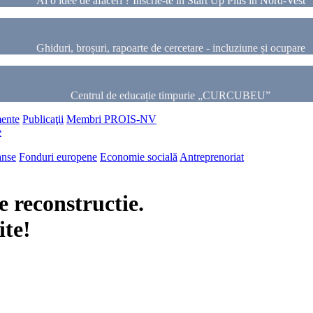
Ai o idee de afaceri ? Inscrie-te in Start Up Plus in Nord-Vest
Ghiduri, broșuri, rapoarte de cercetare - incluziune și ocupare
Centrul de educație timpurie „CURCUBEU”
ente
Publicaţii
Membri PROIS-NV
e
anse
Fonduri europene
Economie socială
Antreprenoriat
 reconstructie.
ite!