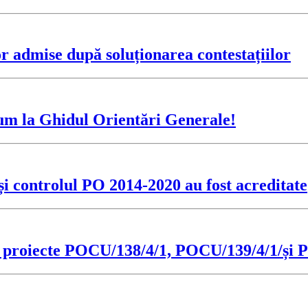
or admise după soluționarea contestațiilor
um la Ghidul Orientări Generale!
 și controlul PO 2014-2020 au fost acreditate
e de proiecte POCU/138/4/1, POCU/139/4/1/și