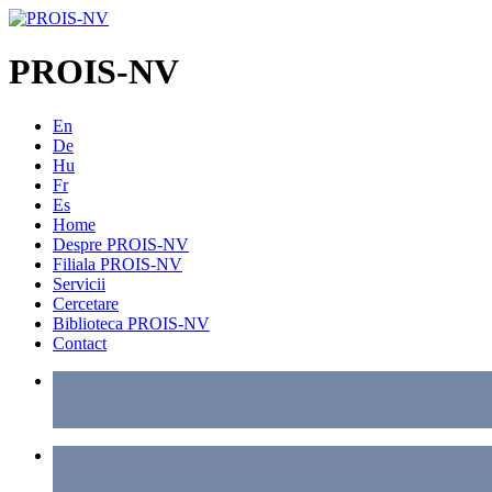
PROIS-NV
En
De
Hu
Fr
Es
Home
Despre PROIS-NV
Filiala PROIS-NV
Servicii
Cercetare
Biblioteca PROIS-NV
Contact