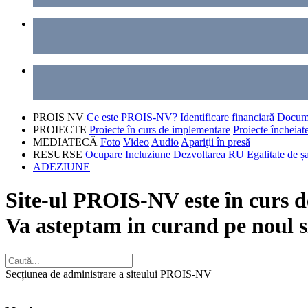
PROIS NV
Ce este PROIS-NV?
Identificare financiară
Docum
PROIECTE
Proiecte în curs de implementare
Proiecte încheiat
MEDIATECĂ
Foto
Video
Audio
Apariţii în presă
RESURSE
Ocupare
Incluziune
Dezvoltarea RU
Egalitate de ș
ADEZIUNE
Site-ul PROIS-NV este în curs de
Va asteptam in curand pe noul s
Secțiunea de administrare a siteului PROIS-NV