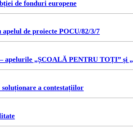
bției de fonduri europene
u apelul de proiecte POCU/82/3/7
ficări – apelurile „ȘCOALĂ PENTRU TOȚI
oluționare a contestațiilor
itate