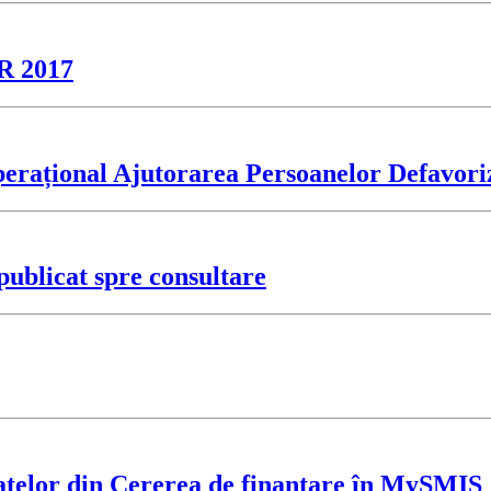
AR 2017
erațional Ajutorarea Persoanelor Defavori
ublicat spre consultare
atelor din Cererea de finanţare în MySMIS