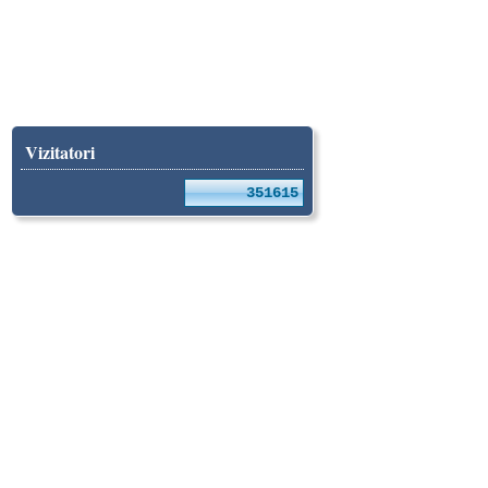
Vizitatori
351615