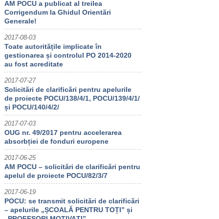
AM POCU a publicat al treilea
Corrigendum la Ghidul Orientări
Generale!
2017-08-03
Toate autoritățile implicate în
gestionarea și controlul PO 2014-2020
au fost acreditate
2017-07-27
Solicitări de clarificări pentru apelurile
de proiecte POCU/138/4/1, POCU/139/4/1/
și POCU/140/4/2/
2017-07-03
OUG nr. 49/2017 pentru accelerarea
absorbției de fonduri europene
2017-06-25
AM POCU – solicitări de clarificări pentru
apelul de proiecte POCU/82/3/7
2017-06-19
POCU: se transmit solicitări de clarificări
– apelurile „ȘCOALĂ PENTRU TOȚI” și
„PROFESORI MOTIVAȚI”