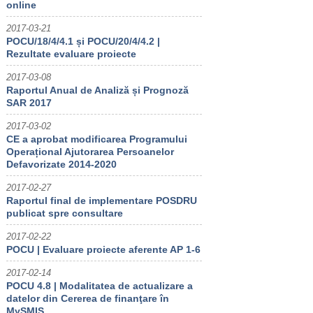
online
2017-03-21
POCU/18/4/4.1 și POCU/20/4/4.2 |
Rezultate evaluare proiecte
2017-03-08
Raportul Anual de Analiză și Prognoză
SAR 2017
2017-03-02
CE a aprobat modificarea Programului
Operațional Ajutorarea Persoanelor
Defavorizate 2014-2020
2017-02-27
Raportul final de implementare POSDRU
publicat spre consultare
2017-02-22
POCU | Evaluare proiecte aferente AP 1-6
2017-02-14
POCU 4.8 | Modalitatea de actualizare a
datelor din Cererea de finanţare în
MySMIS