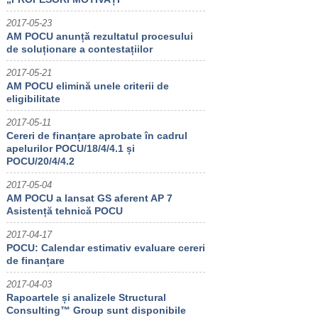
2017-05-23
AM POCU anunță rezultatul procesului
de soluționare a contestațiilor
2017-05-21
AM POCU elimină unele criterii de
eligibilitate
2017-05-11
Cereri de finanțare aprobate în cadrul
apelurilor POCU/18/4/4.1 și
POCU/20/4/4.2
2017-05-04
AM POCU a lansat GS aferent AP 7
Asistență tehnică POCU
2017-04-17
POCU: Calendar estimativ evaluare cereri
de finanțare
2017-04-03
Rapoartele și analizele Structural
Consulting™ Group sunt disponibile