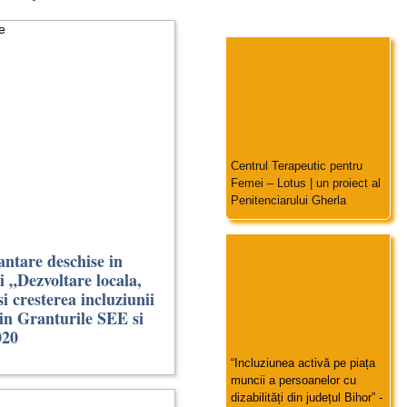
Centrul Terapeutic pentru
Femei – Lotus | un proiect al
Penitenciarului Gherla
antare deschise in
 „Dezvoltare locala,
i cresterea incluziunii
din Granturile SEE si
020
“Incluziunea activă pe piața
muncii a persoanelor cu
dizabilități din județul Bihor” -