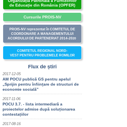
Organizația Patronală a Furnizorilor
de Educație din România (OPFER)
europene
Cursurile PROIS-NV
Economie
PROIS-NV reprezentat în COMITETUL DE
socială
COORDONARE A MANAGEMENTULUI
ACORDULUI DE PARTENERIAT 2014-20
20
Antreprenoriat
COMITETUL REGIONAL NORD-
VEST PENTRU PROBLEMELE ROMILOR
Flux de știri
2017-12-05
AM POCU publică GS pentru apelul
„Sprijin pentru înființare de structuri de
economie socială”
2017-11-06
POCU 3.7. - lista intermediară a
proiectelor admise după soluționarea
contestațiilor
2017-08-16