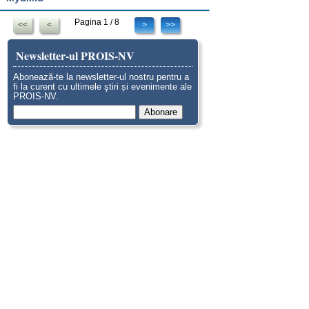
Pagina 1 / 8
<<
<
>
>>
Newsletter-ul PROIS-NV
Abonează-te la newsletter-ul nostru pentru a
fi la curent cu ultimele ştiri și evenimente ale
PROIS-NV.