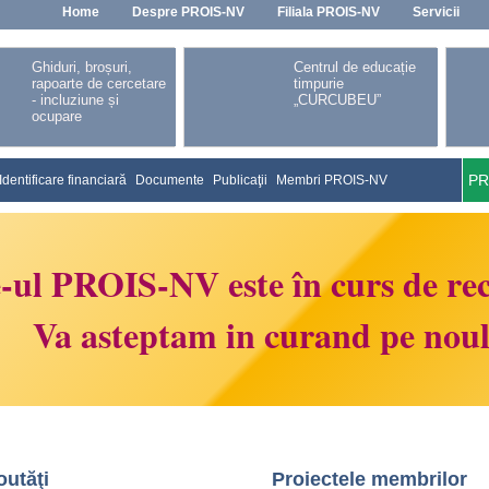
Home
Despre PROIS-NV
Filiala PROIS-NV
Servicii
Ghiduri, broșuri,
Centrul de educație
rapoarte de cercetare
timpurie
- incluziune și
„CURCUBEU”
ocupare
PR
Identificare financiară
Documente
Publicaţii
Membri PROIS-NV
Proi
e-ul PROIS-NV este în curs de rec
curs
imp
Va asteptam in curand pe noul 
Proi
înch
outăţi
Proiectele membrilor