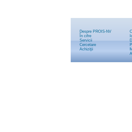
Despre PROIS-NV
C
În cifre
I
Servicii
D
Cercetare
P
Achiziţii
M
A