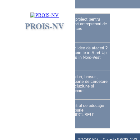
En
De
Hu
Fr
Es
Un proiect pentru
PROIS-NV
viitori antreprenori de
succes
Ai o idee de afaceri ?
Inscrie-te in Start Up
Plus in Nord-Vest
Ghiduri, broșuri,
rapoarte de cercetare
- incluziune și
ocupare
Centrul de educație
timpurie
„CURCUBEU”
PROIS NV
Ce este PROIS-NV?