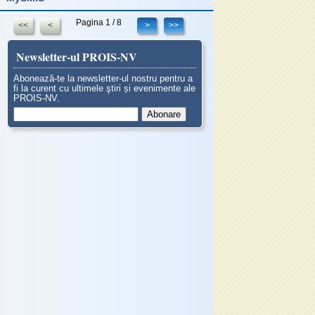
Pagina 1 / 8
<<
<
>
>>
Newsletter-ul PROIS-NV
Abonează-te la newsletter-ul nostru pentru a
fi la curent cu ultimele ştiri și evenimente ale
PROIS-NV.