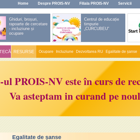
Home
Despre PROIS-NV
Filiala PROIS-NV
Servicii
Ghiduri, broșuri,
Centrul de educație
rapoarte de cercetare
timpurie
- incluziune și
„CURCUBEU”
ocupare
TECĂ
RESURSE
Ocupare
Incluziune
Dezvoltarea RU
Egalitate de șanse
deo
Antreprenoriat
e-ul PROIS-NV este în curs de rec
în
Va asteptam in curand pe noul 
Egalitate de șanse