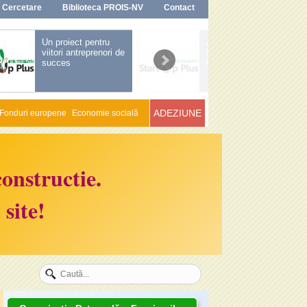
Cercetare
Biblioteca PROIS-NV
Contact
Un proiect pentru
Ai o idee de afaceri ?
viitori antreprenori de
Inscrie-te in Start Up
succes
Plus in Nord-Vest
ADEZIUNE
Fonduri europene
Economie socială
onstructie.
site!