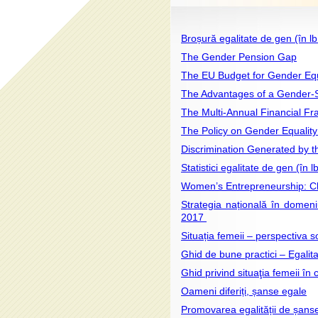
PROIS-NV
Broșură egalitate de gen (în lb
The Gender Pension Gap
The EU Budget for Gender Equ
The Advantages of a Gender-S
The Multi-Annual Financial F
The Policy on Gender Equalit
Discrimination Generated by th
Statistici egalitate de gen (în l
Women’s Entrepreneurship: C
Strategia națională în domeni
2017
Situația femeii – perspectiva 
Ghid de bune practici – Egalit
Ghid privind situaţia femeii în 
Oameni diferiți, șanse egale
Promovarea egalității de șans