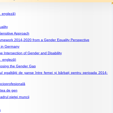
. engleză)
ality
ensitive Approach
ramework 2014-2020 from a Gender Equality Perspective
y in Germany
e Intersection of Gender and Disability
b. engleză)
losing the Gender Gap
ul egalității de șanse între femei și bărbați pentru perioada 2014-
socioprofesională
atea de gen
cadrul pieţei muncii
e