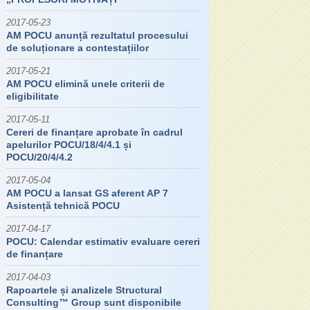
2017-05-23
AM POCU anunță rezultatul procesului
de soluționare a contestațiilor
2017-05-21
AM POCU elimină unele criterii de
eligibilitate
2017-05-11
Cereri de finanțare aprobate în cadrul
apelurilor POCU/18/4/4.1 și
POCU/20/4/4.2
2017-05-04
AM POCU a lansat GS aferent AP 7
Asistență tehnică POCU
2017-04-17
POCU: Calendar estimativ evaluare cereri
de finanțare
2017-04-03
Rapoartele și analizele Structural
Consulting™ Group sunt disponibile