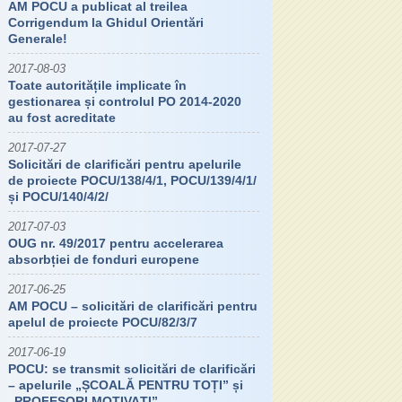
AM POCU a publicat al treilea
Corrigendum la Ghidul Orientări
Generale!
2017-08-03
Toate autoritățile implicate în
gestionarea și controlul PO 2014-2020
au fost acreditate
2017-07-27
Solicitări de clarificări pentru apelurile
de proiecte POCU/138/4/1, POCU/139/4/1/
și POCU/140/4/2/
2017-07-03
OUG nr. 49/2017 pentru accelerarea
absorbției de fonduri europene
2017-06-25
AM POCU – solicitări de clarificări pentru
apelul de proiecte POCU/82/3/7
2017-06-19
POCU: se transmit solicitări de clarificări
– apelurile „ȘCOALĂ PENTRU TOȚI” și
„PROFESORI MOTIVAȚI”