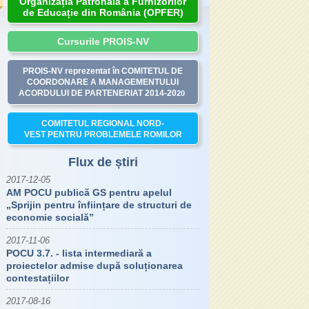
Organizația Patronală a Furnizorilor
de Educație din România (OPFER)
Cursurile PROIS-NV
PROIS-NV reprezentat în COMITETUL DE
COORDONARE A MANAGEMENTULUI
ACORDULUI DE PARTENERIAT 2014-20
20
COMITETUL REGIONAL NORD-
VEST PENTRU PROBLEMELE ROMILOR
Flux de știri
2017-12-05
AM POCU publică GS pentru apelul
„Sprijin pentru înființare de structuri de
economie socială”
2017-11-06
POCU 3.7. - lista intermediară a
proiectelor admise după soluționarea
contestațiilor
2017-08-16