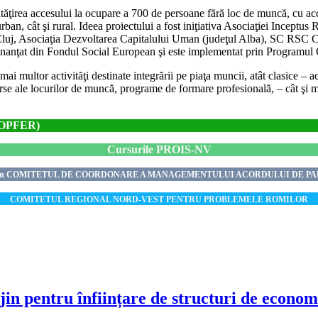
tăţirea accesului la ocupare a 700 de persoane fără loc de muncă, cu acce
an, cât şi rural. Ideea proiectului a fost iniţiativa Asociaţiei Inceptus R
luj, Asociaţia Dezvoltarea Capitalului Uman (judeţul Alba), SC RSC Co
ofinanţat din Fondul Social European şi este implementat prin Program
 multor activităţi destinate integrării pe piaţa muncii, atât clasice – act
rse ale locurilor de muncă, programe de formare profesională, – cât şi 
 (OPFER)
Cursurile PROIS-NV
tat în COMITETUL DE COORDONARE A MANAGEMENTULUI ACORDULUI DE PAR
COMITETUL REGIONAL NORD-VEST PENTRU PROBLEMELE ROMILOR
 pentru înființare de structuri de economi