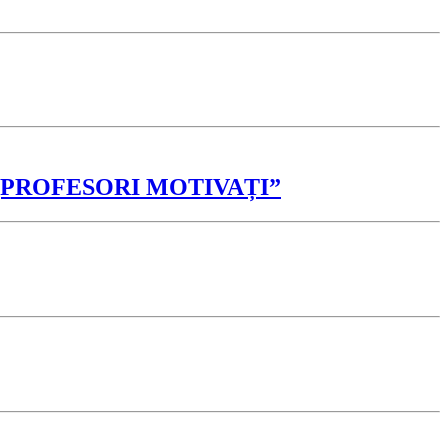
” și „PROFESORI MOTIVAȚI”