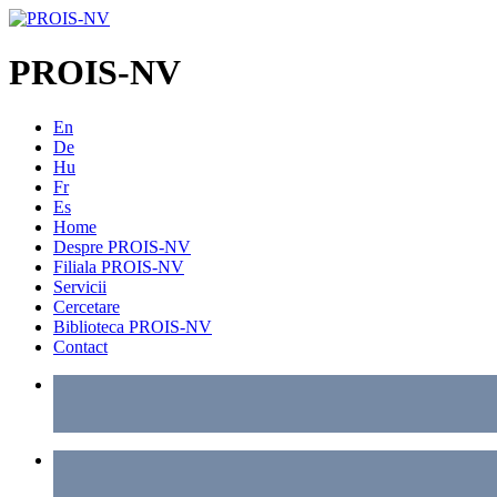
PROIS-NV
En
De
Hu
Fr
Es
Home
Despre PROIS-NV
Filiala PROIS-NV
Servicii
Cercetare
Biblioteca PROIS-NV
Contact