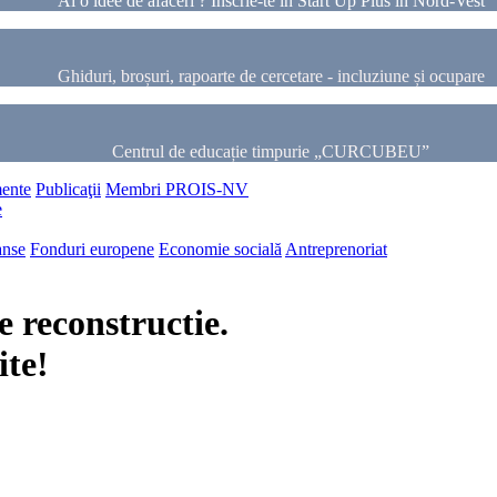
Ai o idee de afaceri ? Inscrie-te in Start Up Plus in Nord-Vest
Ghiduri, broșuri, rapoarte de cercetare - incluziune și ocupare
Centrul de educație timpurie „CURCUBEU”
ente
Publicaţii
Membri PROIS-NV
e
anse
Fonduri europene
Economie socială
Antreprenoriat
 reconstructie.
ite!