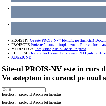
PROIS NV
Ce este PROIS-NV?
Identificare financiară
Docum
PROIECTE
Proiecte în curs de implementare
Proiecte încheiat
MEDIATECĂ
Foto
Video
Audio
Apariţii în presă
RESURSE
Ocupare
Incluziune
Dezvoltarea RU
Egalitate de ș
ADEZIUNE
Site-ul PROIS-NV este în curs de
Va asteptam in curand pe noul s
Eurohost – proiectul Asociației Inceptus
Eurohost – proiectul Asociației Inceptus