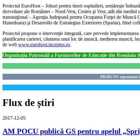
Proiectul EuroHost – Joburi pentru tineri ospitalieri, urmăreşte îmbună
dezvoltare ale României – Nord-Vest, Centru şi Vest, atât din mediul urb
transnaţional – Agenţia Judeţeană pentru Ocuparea Forţei de Muncă C
Hunedoara) şi Desarrollo de Estrategias Exteriores (Spania), fiind c
Proiectul propune o intervenţie integrată, care prevede implementarea mai
planificarea carierei, căutarea unui loc de muncă, medierea muncii, bu
de web
www.eurohost.inceptus.ro
.
Organizația Patronală a Furnizorilor de Educație din România
PROIS-NV reprezen
Flux de știri
2017-12-05
AM POCU publică GS pentru apelul „Sprijin