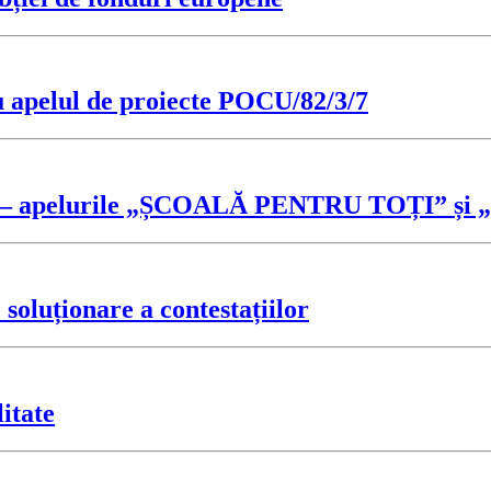
u apelul de proiecte POCU/82/3/7
ficări – apelurile „ȘCOALĂ PENTRU TOȚI
oluționare a contestațiilor
itate