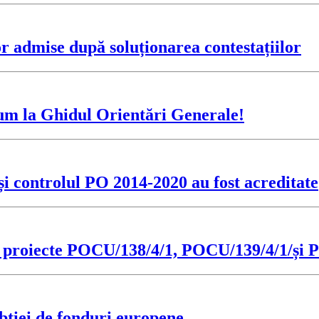
or admise după soluționarea contestațiilor
um la Ghidul Orientări Generale!
 și controlul PO 2014-2020 au fost acreditate
e de proiecte POCU/138/4/1, POCU/139/4/1/și
bției de fonduri europene