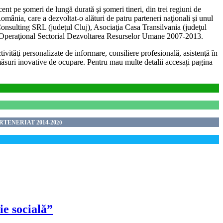
nt pe şomeri de lungă durată şi şomeri tineri, din trei regiuni de
omânia, care a dezvoltat-o alături de patru parteneri naţionali şi unul
nsulting SRL (judeţul Cluj), Asociaţia Casa Transilvania (judeţul
ul Operaţional Sectorial Dezvoltarea Resurselor Umane 2007-2013.
ivităţi personalizate de informare, consiliere profesională, asistenţă în
măsuri inovative de ocupare. Pentru mau multe detalii accesați pagina
TENERIAT 2014-20
20
e socială”