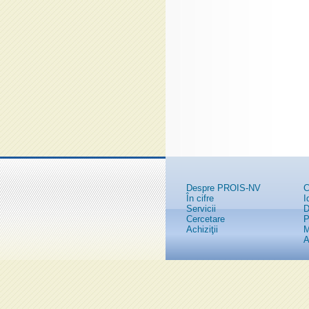
Despre PROIS-NV
C
În cifre
I
Servicii
D
Cercetare
P
Achiziţii
M
A